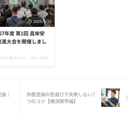
愛顧いただき、ありがとうご
る日本漢字能力検定協会の
ざいました！誠に勝手なが
ンペーンで、1995年
ら、下記の期間を冬季休業と
成7年）から開始し、原
させていただきます。 休業
2025/9/22
して毎年12月12日に発
期間中にいただきましたお問
れています。 そして、
7年度 第1回 昌栄安
い合わせにつきましては、 1
日発表された今年を表す漢
推進大会を開催しまし
月6日（火）より順次ご連絡
させていただきます。 皆様
！
、、、、、、、、、、、、
にはご不便をお掛けいたしま
」だそうです。 理由に
式会社昌栄では、協力会社
すが、何卒ご理解のほどよろ
、今年はオリンピックイヤ
皆様とともに安全衛生管理
しくお願い申し上げます。
ということで、東京五輪・
技術向上を目的とした「緑
来年も変わらぬご愛顧のほ
リンピッ ...
会」を組織しています。
ど、心よりお願い申し上げま
のような安全衛生協力会は
す。 帰省、 ...
手ゼネコンや大規模組織で
塗装｜
外壁塗装の色選びで失敗しない7
見られますが、当社規模の
つのコツ【横須賀市偏】
社で独自に設立・運営して
るケースは珍しく、昌栄な
ではの取り組みです。緑栄
は、定期的なパトロールや
修で、労働災害を未然に防
、現場の安全を守ることは