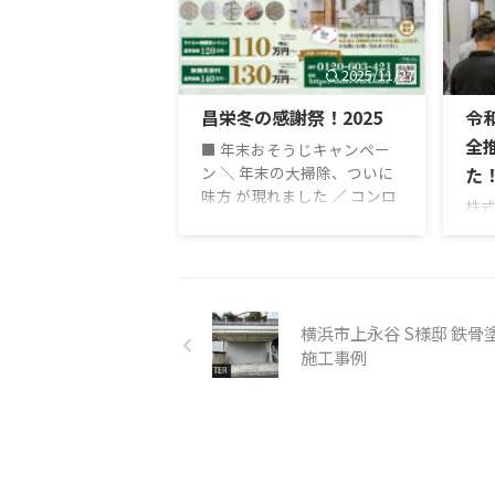
す
れた一年でした。工事をお任
キャ
せいただいたお客様、日々現
（平
場や事務で支えてくれた仲
2025/11/27
則と
間、関わってくださったすべ
表さ
昌栄冬の感謝祭！2025
令和
ての方に、心より感謝申し上
昨
げます。 昌栄はこれから
全
■ 年末おそうじキャンペー
字
も、「お客様の想いをきちん
ン ＼ 年末の大掃除、ついに
た
は
と聞くこと」「そのお家にと
味方 が現れました ／ コンロ
「金
株
って本当に良いことは何かを
の油汚れと3ヶ月にらみ合っ
は
の
考えること」この当たり前を
ている皆さま、トイレの交換
ー
や
大切に、一つひとつの仕事に
を“来年にしよう”と3年言い
パラ
栄
向き合っていきます ...
続けている皆さま、朗報で
こ
す。 今年の年末は、“やる
大
横浜市上永谷 S様邸 鉄骨
気”より“昌栄”をご活用くだ
は
施工事例
さい。ガスコンロ・レンジフ
会
ード・トイレ交換などを 大
い
特価 でご案内しています。
ら
昌栄ではただいま、・「火力
会
が強いのか、汚れが強いの
研
か」勝負がつかないコンロ・
ぎ