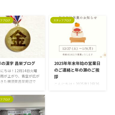
フブログ
スタッフブログ
2021/12/14
2025/12/26
年の漢字 昌栄ブログ
2025年年末年始の営業日
のご連絡と年の瀬のご挨
にちは！12月14日火曜
、雨が上がり、青空が広が
拶
てきた横須賀昌栄周辺で
こんにちは！2025年12月26
 さて、昨日13日に今年
日金曜日、寒風吹きすさぶ横
漢字が発表されましたね。
須賀昌栄周辺です。早くも
年の漢字（ことしのかん
フブログ
2025年も年の瀬ですね。お
）は、漢字（日本語漢字）
正月の準備に抜かりはござい
字を選びその年の世相を表
ませんか？？本年も昌栄をご
字であるとして決定、公表