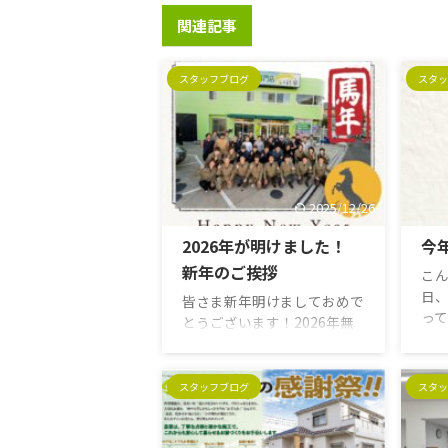
関連記事
スタッフブログ
スタッ
2025/12/26
2026年が明けました！
今
新年のご挨拶
こん
日
皆さま新年明けましておめで
っ
とうございます！2026年無
す！
事にお年を迎えられましたで
の
しょうか？？ 2026年を迎
今
え、こうしてまた新しい一年
スタッフブログ
スタッ
じ
の始まりにご挨拶できること
一
を嬉しく思います。 昨年
す
も、たくさんのご縁に支えら