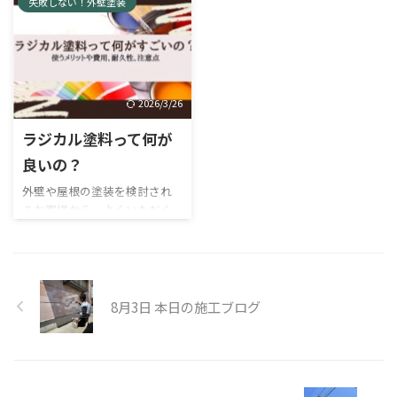
んでいる場合は、塗装だけでは
失敗しない！外壁塗装
屋根工事は、住宅メンテナン
安い業者を探すなどの方法が
ザインにしやすいので、ツート
建物を守りきれないこともあ
スの中でも比較的高額な工事
あります。一方、外壁塗 ...
ン外壁は存在感のあるおしゃ
ります。 そんなときに選択肢
です。 「そろそろ塗装の時期
れな家にしたい方にオススメ
となるのが「重ね葺き（カバ
と言われた」 「雨漏りが気に
です。とはいえ、2色の組み合
ー工法）」です。既存の屋根を
なる」 「屋根の劣化を指摘さ
わせは難易度が高く、バラン
撤去せずに新しい屋根材を重
れた」 「費用が心配で踏み切
2026/3/26
スが取りづらいと不安を抱く ...
ねる方法で、コストを抑えつつ
れない」 このようなお悩みを
耐久性を高めることができま
ラジカル塗料って何が
お持ちではありませんか？資
す。 この記事では、屋根のカ
金面で迷われるお気持ちは、と
良いの？
バー工法（重ね葺き）の概要
ても自然なことです。ですが、
や費用、メリット・デメリッ
外壁や屋根の塗装を検討され
住まいの不具合をそのままに
トを分かりやすく解説します。
るお客様から、よくいただく
してしまうと、後になって大き
屋根改修を正しく行うことで、
ご質問のひとつが、「どの塗料
な負担につながることがあり
住宅全体の寿命を延ばし、メ
を選べばいいのか分からな
ます。 例えば雨漏りは、気づ
ンテナンス性を向上させるこ
い」というものです。 たしか
いた時点ですでに内部まで傷
とができます。ぜひ参考にして
に塗料にはさまざまな種類が
みが進んでいるケースも少なく
...
あり、価格や耐久性、見た目の
8月3日 本日の施工ブログ
ありません。応急処置で ...
美しさなども違います。初めて
塗装をされる方にとっては、ど
れが自分の家に合っているのか
判断するのは難しいですよ
ね。 これまで最も主流だった