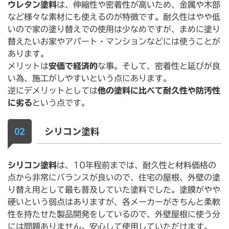
ウレタン塗料
は、伸縮性や密着性が高いため、金属や木部
など様々な素材にも使えるのが特徴です。耐久性はやや低
いので家の塗り替えでの使用は少なめですが、まめに塗り
替えたいお家やアパート・マンションなどには使うことが
あります。
メリットは
安価で経済的
な事。そして、密着性と延びが良
い為、施工がしやすいという点にあります。
逆にデメリットとしては
他の塗料に比べて耐久性や防汚性
に劣る
という点です。
シリコン塗料
シリコン塗料
は、10年程前までは、耐久性と材料価格の
点から非常にバランスが良いので、住宅の屋根、外壁の塗
り替え用として最も普及していた塗料でした。塗膜がやや
硬いという弱点はありますが、各メーカーがきちんと柔軟
性を持たせた製品開発をしているので、外壁屋根に使う分
には問題ありません。安心して使用していただけます。