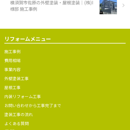
横須賀市佐原の外壁塗装・屋根塗装｜(株)I
のは「シリコン塗料」です
様邸 施工事例
が、近年は「ラジカル塗料
（正確にはラジカル制御型塗
料）」も人気を集めています。
ラジカルとは、塗膜の顔料が
紫外線などを受けて発生す
リフォームメニュー
る“劣化の原因分子”のこと。こ
のラジ ...
施工事例
費用相場
事業内容
外壁塗装工事
屋根工事
内装リフォーム工事
お問い合わせから工事完了まで
塗装工事の流れ
よくある質問