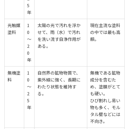
5
年
光触媒
1
太陽の光で汚れを浮か
現在主流な塗料
塗料
0
せて、⾬（水）で汚れ
の中では最も高
〜
を洗い流す⾃浄作⽤が
額。
2
ある。
0
年
無機塗
1
自然界の鉱物物質で、
無機である鉱物
料
0
紫外線に強く、長期に
成分を含むた
〜
わたり状態を維持す
め、塗膜がとて
2
る。
も硬い。
5
ひび割れし易い
年
物も多く、モル
タル壁などには
不向き。