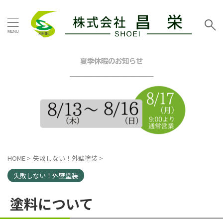
タグ
お客様の声
その他地域
その他塗装
その他工事
夏季休暇のお知らせ
イエロー
グリーン
━━━━━━━━━━━━
グレー
シーリング工事
スタッフブログ
ツートン
トイレリフォーム
ネイビー
ピンク
ブラウン
ブルー
ベージュ
ホワイト
マンション
三浦市
内装リフォーム
HOME
>
失敗しない！外壁塗装
>
口コミ
外壁塗装工事
屋根カバー工法
屋根塗装工事
失敗しない！外壁塗装
戸建塗装
施工事例
昌栄
昌栄スタッフ
横浜市
塗料について
横浜市金沢区
横須賀市
横須賀市ハイランド