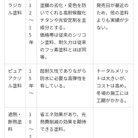
ラジカ
1
塗膜の劣化・変色を防
発売日が最近の
ル塗料
2
いでくれる高耐候酸化
ため、他の塗料
〜
チタンや光安定剤を主
よりも実績が少
1
成分とする。
ない。
5
価格帯は従来のシリコ
年
ン塗料、耐久力は従来
のフッ素塗料とほぼ同
等。
ピュア
1
超耐久性でありながら
トータルメリッ
アクリ
5
防水に必要な高弾性を
トは大きいが、
ル塗料
年
有している。
コストは高め。
〜
冬場の施工には
工期がかかる。
遮熱・
1
省エネ効果があり、光
断熱塗
0
熱費削減の効果を期待
料
〜
できる塗料。
2