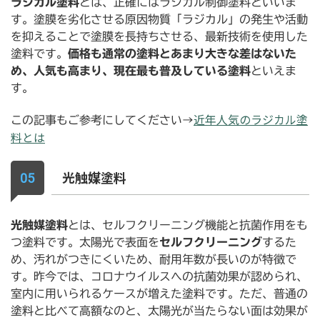
ラジカル塗料
とは、正確にはラジカル制御塗料といいま
す。塗膜を劣化させる原因物質「ラジカル」の発生や活動
を抑えることで塗膜を長持ちさせる、最新技術を使用した
塗料です。
価格も通常の塗料とあまり大きな差はないた
め、人気も高まり、現在最も普及している塗料
といえま
す。
近年人気のラジカル塗
この記事もご参考にしてください→
料とは
光触媒塗料
光触媒塗料
とは、セルフクリーニング機能と抗菌作用をも
つ塗料です。太陽光で表面を
セルフクリーニング
するた
め、汚れがつきにくいため、耐用年数が長いのが特徴で
す。昨今では、コロナウイルスへの抗菌効果が認められ、
室内に用いられるケースが増えた塗料です。ただ、普通の
塗料と比べて高額なのと、太陽光が当たらない面は効果が