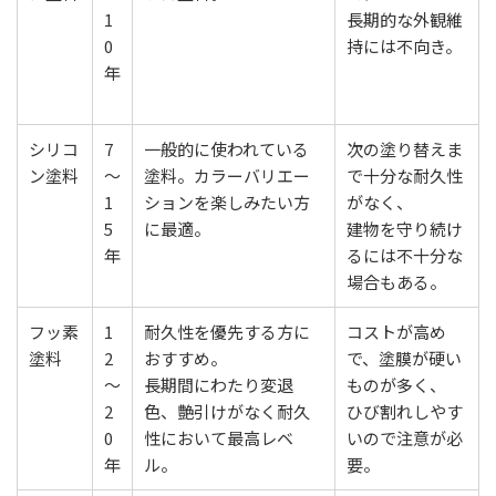
1
長期的な外観維
0
持には不向き。
年
シリコ
7
一般的に使われている
次の塗り替えま
ン塗料
〜
塗料。カラーバリエー
で十分な耐久性
1
ションを楽しみたい方
がなく、
5
に最適。
建物を守り続け
年
るには不十分な
場合もある。
フッ素
1
耐久性を優先する方に
コストが高め
塗料
2
おすすめ。
で、塗膜が硬い
〜
長期間にわたり変退
ものが多く、
2
色、艶引けがなく耐久
ひび割れしやす
0
性において最高レベ
いので注意が必
年
ル。
要。