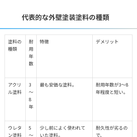
代表的な外壁塗装塗料の種類
塗料の
耐
特徴
デメリット
種類
用
年
数
アクリ
3
最も安価な塗料。
耐用年数が3〜8
ル塗料
〜
年程度と短い。
8
年
ウレタ
5
少し前によく使われて
耐久性が劣るの
ン塗料
〜
いた塗料。
で、