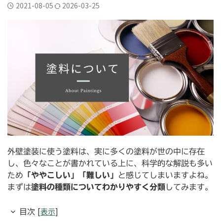
横須賀市三春町
横須賀市久里浜
横須賀市二葉
2021-08-05
2026-03-25
横須賀市公郷町
横須賀市大矢部
横須賀市岩戸
横須賀市平作
横須賀市森崎
横須賀市武
横須賀市野比
横須賀市長沢
評判
逗子葉山
外壁塗装に使う塗料は、実に多くの塗料が世の中に存在
し、色々なことが書かれている上に、科学的な解説も多い
ため
「ややこしい」「難しい」
と感じてしまいますよね。
まずは
塗料の種類についてわかりやすく分類
してみます。
[
表示
]
目次