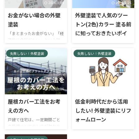
2026/3/26
2026/3/25
お金がない場合の外壁
外壁塗装で人気のツー
塗装
トン(2色)カラー 塗る前
に知っておきたいポイ
「まとまったお金がない」「経
済的に余裕がない」という理
ント【外壁塗装色選
由で、外壁塗装を諦める方、悩
び】
んでおられる方は多いのではな
失敗しない！外壁塗装
失敗しない！外壁塗装
いでしょうか？塗装は築8年位
家の外壁をリフォーム（塗装
から徐々に色褪せや劣化症状
や、サイディングの重ね張り・
が発生し、年月と共に徐々に
張り替え）しようと検討した
劣化症状は進行してきます。そ
際、せっかくだからイメージ
して10年程度経つと塗り替え
を変えたいと考えることはあ
2026/3/26
2026/2/13
の時期になり、費用の問題が出
りませんか？ツートンカラー
てきてしまいます。 結論から
（2色塗り)は家の外観にこだわ
屋根カバー工法をお考
低金利時代だから活用
お伝えすると、まとまったお金
りたい方に人気の外壁の塗り
えの方へ
したい! 外壁塗装にリフ
がなくても外壁塗装は可能で
方です。2色や3色を使用して
す。外壁塗装のお金がない場
ォームローン
塗装するため、色の組み合わ
戸建て住宅は、一定期間ごと
合、火災保険を利用する、ロ
せや塗り分け方を工夫するこ
の屋根メンテナンスが欠かせ
横須賀で外壁塗装・屋根工事
ーンを活用する、市区町村の助
とで、単色塗りよりも個性が出
ません。ただ、屋根自体が傷
をご検討中の方へ外壁塗装や
成金をもらう、相見積もりで
せます。周りの家と被らないデ