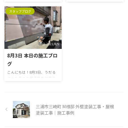
須賀昌栄周辺です。朝がぐっと
詩である「よこすか開国花火
作ることを目的に制定された
が色濃い横須賀昌栄周辺です。
冷え込むようになって参りまし
大会」を、8月開催を延期して
記念日だそうです。 みなさん
2014年のこの日、赤崎勇、天
スタッフブログ
たが、皆さま体調を崩されて
いたところですが、新型コロ
は、「いい家」と聞いたとき、
野浩、中村修二の三名が、青
はいないでしょうか？ さて、
ナウイルス感染症対策を徹 ...
どんな家を思い ...
色発光ダイオード(LED)に関す
2023年は本日から24節気でい
る研究でノーベル物理学賞を
う「霜降」が始まるそうです。
受賞しました。 緑と赤のLEDは
「霜降」は、山里に霜が降り
出来ていましたので、また新た
2021/8/5
始める頃。草木や作物を枯ら
な色が出来たということ自体
す霜を警戒する時期です。 俳
も素晴らしいのですが、この3
8月3日 本日の施工ブロ
句では「初霜」は冬の季語に
色が揃ったことにより、「白色
なっています。 朝晩には温度
グ
(※光の三原色：”赤・緑・
がぐっと下がり、見上げる木々
青”を重ねると白色になる)」が
こんにちは！8月3日、うだる
は色づきはじめています。北国
作れるようになった事が、功
ような暑さの横須賀昌栄周辺
では、葉を落としはじめる
績の最も偉大な点だそうです。
です。 連日猛暑日が続きます
木々もあります。葉を落とす風
一つが欠けると完成しない。
が、皆さま体調など崩されて
は日に日に冷 ...
集団で生きる私たち「企業と
いないでしょうか？引き続き
い ...
オリンピックの日本選手のパ
三浦市三崎町 M様邸 外壁塗装工事・屋根
フォーマンスが光りますね！
塗装工事｜施工事例
毎日元気と感動を貰います。
さて、1972年のこの日、カシ
オ計算機が電卓を発売しまし