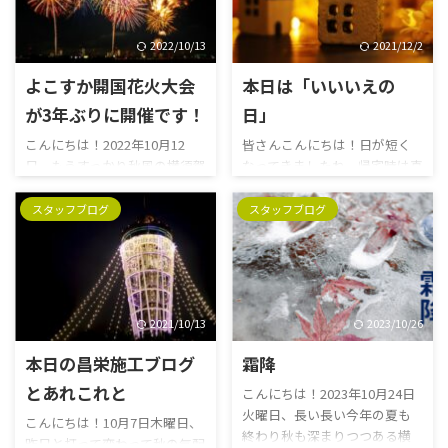
2022/10/13
2021/12/2
よこすか開国花火大会
本日は「いいいえの
が3年ぶりに開催です！
日」
こんにちは！2022年10月12
皆さんこんにちは！日が短く
日、もうすっかり秋風の横須賀
なってきましたね。帰宅時は真
昌栄周辺です。何度も言います
っ暗闇なので運転、転倒、露
が、この陽気がずっと長く続
頭に迷うなどなど色々お気を
スタッフブログ
スタッフブログ
くと良いのに。。先週末は寒
付けください！本日11月18日
かったですね。昌栄の事務所
は「いい家の日」とされてい
も寒くて、今シーズン初の暖房
ます。 「11（いい）18（い
を付けました。さて、昨日10
え）」という語呂合わせが由
月11日から外国人観光客の入
来です。（えはエイトのえだそ
2021/10/13
2023/10/26
国数の上限が撤廃されまし
うです。くるしい。。） これ
た。また、政府の新たな観光
は、広告代理店の株式会社ア
本日の昌栄施工ブログ
霜降
需要の喚起策「全国旅行支
サツーディ・ケイの「ADK不動
とあれこれと
こんにちは！2023年10月24日
援」も始まりましたし、イベ
産プロジェクト」で、多くの人
火曜日、長い長い今年の夏も
ントも徐々に復活しつつありま
に「自分にとっていい家とは何
こんにちは！10月7日木曜日、
終わり秋も深まりつつある横
すよね。 横須賀では夏の風物
か」を考えてもらうきっかけを
昨日と打って変わって秋の気配