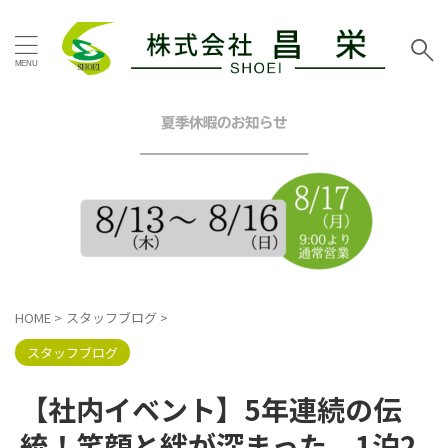
タグ
お客様の声
その他地域
その他塗装
その他工事
夏季休暇のお知らせ
イエロー
グリーン
━━━━━━━━━━━━
グレー
シーリング工事
スタッフブログ
ツートン
トイレリフォーム
ネイビー
ピンク
ブラウン
ブルー
ベージュ
ホワイト
マンション
三浦市
内装リフォーム
HOME
>
スタッフブログ
>
口コミ
外壁塗装工事
屋根カバー工法
屋根塗装工事
スタッフブログ
戸建塗装
施工事例
昌栄
昌栄スタッフ
横浜市
【社内イベント】5年連続の伝
横浜市金沢区
横須賀市
横須賀市ハイランド
統！笑顔と絆が深まった、1泊2