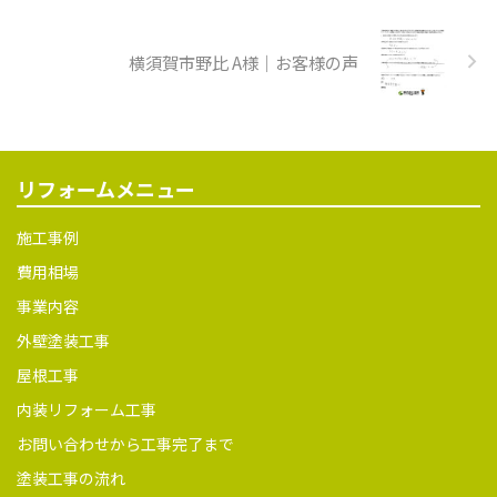
た。「電卓など企業でしか使
用しない」といわれた時代で、
横須賀市野比 A様｜お客様の声
家庭用に出されたこの電卓は
あっという間に大ヒットした
そうです。 販売価格はなん
と12,800円！その当時の大卒
の初任給が約4万円程度だった
ことを考えると、現在の価格で
リフォームメニュー
約6～7万円といっ ...
施工事例
費用相場
事業内容
外壁塗装工事
屋根工事
内装リフォーム工事
お問い合わせから工事完了まで
塗装工事の流れ