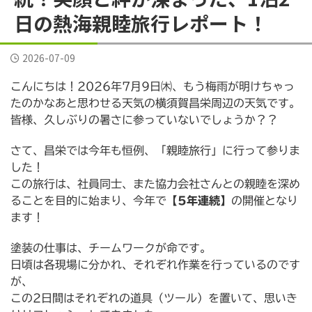
横須賀市三春町
横須賀市久里浜
横須賀市二葉
日の熱海親睦旅行レポート！
横須賀市公郷町
横須賀市大矢部
横須賀市岩戸
2026-07-09
横須賀市平作
横須賀市森崎
横須賀市武
こんにちは！2026年7月9日㈭、もう梅雨が明けちゃっ
横須賀市野比
横須賀市長沢
評判
逗子葉山
たのかなあと思わせる天気の横須賀昌栄周辺の天気です。
皆様、久しぶりの暑さに参っていないでしょうか？？
さて、昌栄では今年も恒例、「親睦旅行」に行って参りま
した！
この旅行は、社員同士、また協力会社さんとの親睦を深め
ることを目的に始まり、今年で
【5年連続】
の開催となり
ます！
塗装の仕事は、チームワークが命です。
日頃は各現場に分かれ、それぞれ作業を行っているのです
が、
この2日間はそれぞれの道具（ツール）を置いて、思いき