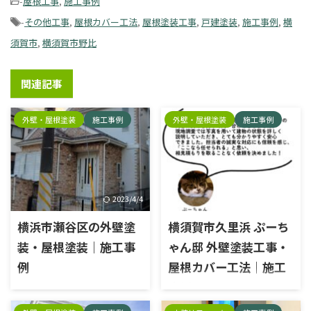
-
屋根工事
,
施工事例
-
その他工事
,
屋根カバー工法
,
屋根塗装工事
,
戸建塗装
,
施工事例
,
横
須賀市
,
横須賀市野比
関連記事
外壁・屋根塗装
施工事例
外壁・屋根塗装
施工事例
2023/4/4
2026/7/2
横浜市瀬谷区の外壁塗
横須賀市久里浜 ぷーち
装・屋根塗装｜施工事
ゃん邸 外壁塗装工事・
例
屋根カバー工法｜施工
事例
施工内容外壁塗装工事、屋根
塗装工事、ベランダ防水工事
施工前のお悩み これまで家を