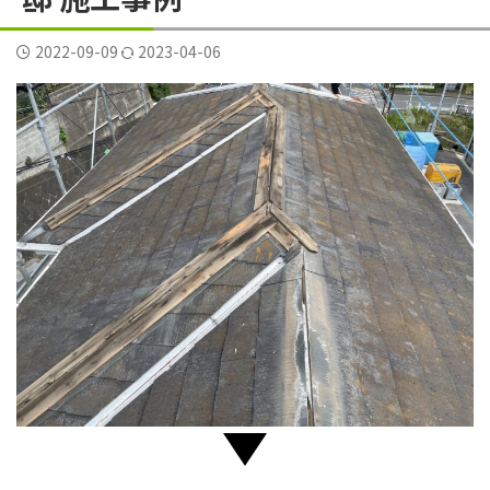
横須賀市三春町
横須賀市久里浜
横須賀市二葉
2022-09-09
2023-04-06
横須賀市公郷町
横須賀市大矢部
横須賀市岩戸
横須賀市平作
横須賀市森崎
横須賀市武
横須賀市野比
横須賀市長沢
評判
逗子葉山