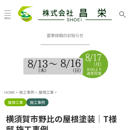
タグ
お客様の声
その他地域
その他塗装
その他工事
夏季休暇のお知らせ
イエロー
グリーン
━━━━━━━━━━━━
グレー
シーリング工事
スタッフブログ
ツートン
トイレリフォーム
ネイビー
ピンク
ブラウン
ブルー
ベージュ
ホワイト
マンション
三浦市
内装リフォーム
HOME
>
施工事例
>
屋根工事
>
口コミ
外壁塗装工事
屋根カバー工法
屋根塗装工事
屋根工事
施工事例
戸建塗装
施工事例
昌栄
昌栄スタッフ
横浜市
横須賀市野比の屋根塗装｜T様
横浜市金沢区
横須賀市
横須賀市ハイランド
邸 施工事例