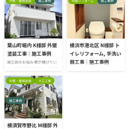
外壁・屋根塗装
施工事例
内装リフォーム
施工事例
エリア横浜市瀬谷区物件種別
建てて貰った住宅メーカーに
戸建て 施工前 屋根施工前 外壁
リフォームを依頼していまし
施工前 破風板施行前 雨戸施工
たが、工事内容に十分納得で
前 霧よけ庇施工前 ベランダ防
きないことがありました。今
水施工前 施工中 高圧洗浄 高圧
回の塗装工事もどこに依頼す
洗浄 タスペーサー シーラー 中
2026/6/8
2026/1/23
ればよいのか分からず、信頼で
塗り 上塗り 錆止め 上塗り1回
きる業者を探していました。
葉山町堀内 K様邸 外壁
横浜市港北区 N様邸 ト
目 上塗り2回目 下地補修 ケレ
施工内容外壁塗装工事・屋根
ン 下塗り 中塗り 上塗り 施工後
塗装工事｜施工事例
イレリフォーム, 手洗い
カバー工法エリア横須賀市久
外壁 ベランダ 雨戸 屋根
里浜外壁塗料種類：日本ペイ
器工事｜施工事例
施工前のお悩み 壁が錆びてい
ント塗料名：パーフェクトトッ
て、軒天が腐っていた。海が近
施工前 施工後 建物タイプ戸建
プ屋根材種類：IG工業 スーパ
いので潮風による塩害に困って
て施工箇所トイレ費用総費用
ーガルテクト色品番外壁：
いた。 当社を選んだ決め手
外壁・屋根塗装
大工工事
約50万円工期2日リフォーム内
ND370屋根：シェイドブラウ
は？ ドローンで撮影した写真
容トイレリフォーム, 手洗器工
ン 施工前 施工後 シーリング施
がとても鮮明で、普段は見るこ
事商品名トイレメーカー名 リ
工完了
とのできない屋根の状態をし
クシル シリーズ サティスS 洗
施工事例
っかり確認することができま
面器メーカー名 リクシル シリ
した。また、写真を見ながら
ーズ コフレル お客様のお悩
2026/1/19
現状や必要な工事内容につい
み・ご要望 便器の後ろにスペ
て説明されたので、納得したう
横須賀市野比 M様邸 外
ースがあり掃除が大変なので便
えで工事をお願いできたこと