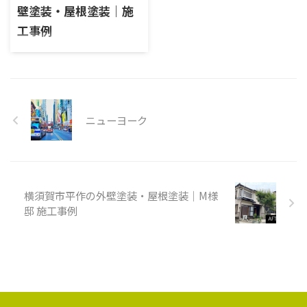
器の位置を下げたい。タンク
壁塗装・屋根塗装｜施
施工内容外壁塗装工事・屋根
レスになるので手洗い器を別
塗装工事エリア三浦郡葉山町
工事例
に設けたい。 昌栄からのご提
堀内外壁塗料種類：日本ペイ
案 一般のお家に比べ、確かに
施工内容外壁塗装工事・屋根
ント塗料名：外壁/ファインパ
便器の後ろのスペースがとても
塗装工事・板金工事・天井補
ーフェクトトップ色品番外壁：
空いていました。ですので、出
修工事・玄関タイル補修工事
N-90 施工前 施工後
来るだけ排水管を後ろに移設
エリア横須賀市野比外壁塗料
しタンク無しタイプの商品で、
種類：日本ペイント塗料名：
ニューヨーク
...
パーフェクトトップ屋根塗料種
類：日本ペイント塗料名：パ
ーフェクトベスト 施工前 施工
中 高圧洗浄 既存シーリング撤
去 既存シーリング撤去 プライ
横須賀市平作の外壁塗装・屋根塗装｜M様
マー塗布 充填 ヘラ押さえ クラ
ック補修 クラック補修 タスペ
邸 施工事例
ーサー 屋根下塗り 屋根中塗り
屋根上塗り 雨戸ケレン 雨戸下
塗り 雨戸中塗り 雨戸上塗り 玄
関ドアノブ磨き 脱脂 玄関ドア
下塗り 玄関ドア中塗り 玄関ド
ア上塗り 外壁下塗り ...