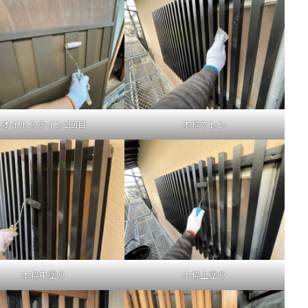
オイルステイン2回目
木枠ケレン
木枠中塗り
木枠上塗り