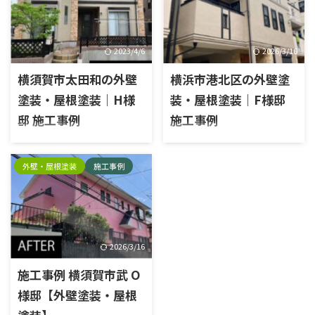
トパーフェクトトップラジカル
布 充填 ヘラ押さえ 補修 外壁下
仕様 屋根：日本ペイントパ
塗り 外壁中塗り 外壁上塗り 外
ーフェクトベストラジカル仕様
壁下塗り 外壁中塗り 外壁上塗
施工前 破風施工前 外壁施工前
2023/4/6
2026/3/16
り 破風ケレン 破風下塗り 破風
ベランダ手すり 雨樋施工前 ベ
中塗り 破風上塗り 鉄枠ケレン
横須賀市太田和の外壁
横浜市港北区の外壁塗
ランダ防水塗装施工前 屋根高
鉄枠錆止め 鉄枠中塗り 鉄枠上
圧洗浄前 屋根塗装前 施工中 雨
塗装・屋根塗装｜H様
装・屋根塗装｜F様邸
塗り 雨戸ケレン 雨樋上塗り1
樋ケレン 雨樋上塗り1回目 雨
回目 雨樋上塗り2回目 雨戸ケ
邸 施工事例
施工事例
樋上塗り2回目 破風ケレン 破
レン 雨戸下塗り 雨戸中塗り 雨
風下塗り 破風中塗り 破風上塗
施工内容外壁塗装工事, 屋根塗
施工内容外壁塗装工事, 屋根塗
戸上塗り 施工後
り 高圧洗浄 タスペーサー 屋根
装工事エリア横須賀市太田和
装工事エリア横浜市港北区外
外壁・屋根塗装
施工事例
下塗り 屋根中塗り 屋根上塗り
物件種別戸建て使用塗料外
壁塗料種類：ラジカル塗料塗
施工後 破風 窓枠 ベランダ手す
壁：日本ペイントパーフェクト
料名：日本ペイントパーフェク
り ベ ...
トップラジカル塗料 屋根：
トトップ屋根塗料種類：ラジ
日本ペイントパーフェクトベス
カル塗料塗料名：日本ペイン
トラジカル塗料 施工前 屋根
トパーフェクトベスト 施工前
高圧洗浄前 屋根塗装施工前 破
外壁高圧洗浄前 屋根高圧洗浄
2026/3/16
風施工前 出窓天板施工前 外壁
前 外壁出隅下地整形施工前 ク
施工事例 横須賀市武 O
施工前 施工中 高圧洗浄 タスペ
ラック ベランダ 施工中 高圧洗
ーサー 屋根シーラー 屋根中塗
浄 下地補修 破風ケレン 破風下
様邸【外壁塗装・屋根
り 屋根上塗り 破風ケレン 破風
塗り 破風中塗り 破風上塗り ベ