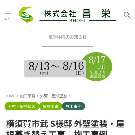
タグ
お客様の声
その他地域
その他塗装
その他工事
夏季休暇のお知らせ
イエロー
グリーン
━━━━━━━━━━━━
グレー
シーリング工事
スタッフブログ
ツートン
トイレリフォーム
ネイビー
ピンク
ブラウン
ブルー
ベージュ
ホワイト
マンション
三浦市
内装リフォーム
HOME
>
施工事例
>
外壁・屋根塗装
>
口コミ
外壁塗装工事
屋根カバー工法
屋根塗装工事
外壁・屋根塗装
屋根工事
施工事例
戸建塗装
施工事例
昌栄
昌栄スタッフ
横浜市
横須賀市武 S様邸 外壁塗装・屋
横浜市金沢区
横須賀市
横須賀市ハイランド
根葺き替え工事｜施工事例