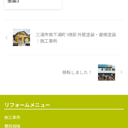
塗装】
下塗り 破風中塗り 破風上塗り
ランダケレン 脱脂 トップコー
外壁下塗り 外壁中塗り 外壁上
ト塗布 屋根補修 タスペーサー
施工内容外壁塗装工事, 屋根塗
塗り 施工後
屋根下塗り 屋根中塗り 屋根上
装工事, ベランダ防水工事エリ
塗り 外壁出隅下地整形 シャッ
ア横須賀市武外壁塗料種類：
ターボックスケレン シャッタ
ラジカル塗料塗料名：日本ペ
ーボックス下塗 ...
イントパーフェクトトップ屋根
三浦市南下浦町 I様邸 外壁塗装・屋根塗装
塗料種類：ラジカル塗料塗料
｜施工事例
名：日本ペイントパーフェクト
ベストシーリングシーリング
材：オートンイクシード 施工
前 外壁高圧洗浄前 シーリング
施工前 雨樋施工前 雨戸施工前
移転しました！
べランダ床塗装工事施工前 屋
根施工前 施工中 高圧洗浄 タス
ペーサー 下塗り 中塗り 上塗り
既存シーリング撤去 充填 ヘラ
押さえ 雨樋ケレン 雨樋上塗り
リフォームメニュー
1回目 雨樋上塗り2回目 雨戸ケ
レン 錆止め ...
施工事例
費用相場