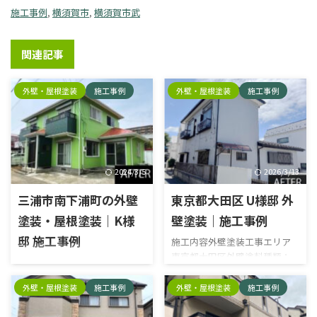
施工事例
,
横須賀市
,
横須賀市武
関連記事
外壁・屋根塗装
施工事例
外壁・屋根塗装
施工事例
2024/3/5
2026/3/13
三浦市南下浦町の外壁
東京都大田区 U様邸 外
塗装・屋根塗装｜K様
壁塗装｜施工事例
邸 施工事例
施工内容外壁塗装工事エリア
東京都大田区外壁塗料種類：
施工内容外壁塗装工事, 屋根塗
日本ペイント塗料名：サーモ
装工事, シーリング工事エリア
アイウォール 施工前 外壁 補修
外壁・屋根塗装
施工事例
外壁・屋根塗装
施工事例
三浦市南下浦町物件種別戸建
前 破風 雨樋 雨戸 施工中 既存
て使用塗料外壁：日本ペイン
シーリング撤去 プライマー塗