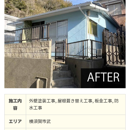
外壁塗装工事, 屋根葺き替え工事, 板金工事, 防
施工内
水工事
容
横須賀市武
エリア