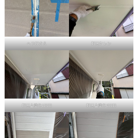
ヘラ押さえ
軒天ケレン
軒天上塗り1回目
軒天上塗り2回目