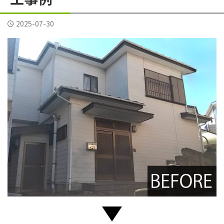
横須賀市三春町
横須賀市久里浜
横須賀市二葉
2025-07-30
横須賀市公郷町
横須賀市大矢部
横須賀市岩戸
横須賀市平作
横須賀市森崎
横須賀市武
横須賀市野比
横須賀市長沢
評判
逗子葉山