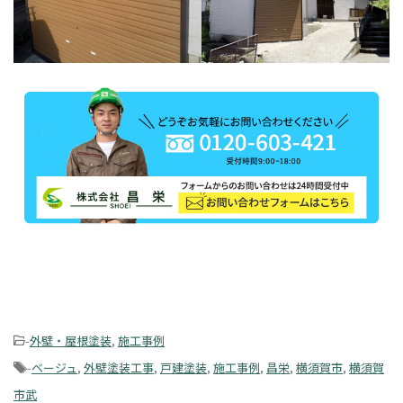
-
外壁・屋根塗装
,
施工事例
-
ベージュ
,
外壁塗装工事
,
戸建塗装
,
施工事例
,
昌栄
,
横須賀市
,
横須賀
市武