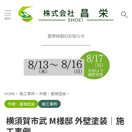
タグ
お客様の声
その他地域
その他塗装
その他工事
夏季休暇のお知らせ
イエロー
グリーン
━━━━━━━━━━━━
グレー
シーリング工事
スタッフブログ
ツートン
トイレリフォーム
ネイビー
ピンク
ブラウン
ブルー
ベージュ
ホワイト
マンション
三浦市
内装リフォーム
HOME
>
施工事例
>
外壁・屋根塗装
>
口コミ
外壁塗装工事
屋根カバー工法
屋根塗装工事
外壁・屋根塗装
施工事例
戸建塗装
施工事例
昌栄
昌栄スタッフ
横浜市
横須賀市武 M様邸 外壁塗装｜施
横浜市金沢区
横須賀市
横須賀市ハイランド
工事例