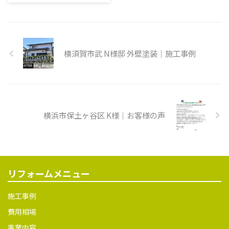
事例
塗り 施工後
存シーリング撤去 既存シーリ
昌栄からのご提案 このたび、
ング撤去 シャッターボックス
北久里浜に新しくオープンした
ケレン 下塗り 中塗り 上塗り 雨
「アークワン訪問看護ステーシ
...
ョン」の内装工事を担当させ
横須賀市武 N様邸 外壁塗装｜施工事例
ていただきました。お客様か
らは「外回りの仕事から事務
所に戻ったとき、従業員がほっ
と一息つけるような空間にし
たい」というご要望をいただ
きました。そこで、照明には暖
横浜市保土ヶ谷区 K様｜お客様の声
かみのある電球色のダウンラ
イトを採用し、少し落ち着い
た雰囲気を演出しました。床
の美しい木目を引き立たせる
ため、壁紙はシンプルなデザ
リフォームメニュー
インでまとめています。また、
お客様のご提案で、梁にはレン
施工事例
ガ調の壁紙を貼り、それがおし
ゃれなアクセントになりまし ...
費用相場
事業内容