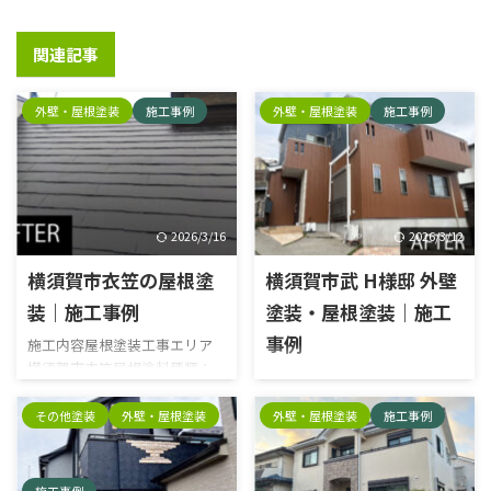
関連記事
外壁・屋根塗装
施工事例
外壁・屋根塗装
施工事例
2026/3/16
2026/3/12
横須賀市衣笠の屋根塗
横須賀市武 H様邸 外壁
装｜施工事例
塗装・屋根塗装｜施工
事例
施工内容屋根塗装工事エリア
横須賀市衣笠屋根塗料種類：
施工内容外壁塗装工事・屋根
ラジカル塗料塗料名：日本ペ
塗装工事エリア横須賀市武外
イントパーフェクトベスト 施
その他塗装
外壁・屋根塗装
外壁・屋根塗装
施工事例
壁塗料種類：日本ペイント塗
工前 施工中 高圧洗浄 高圧洗浄
料名：グランセラトップ屋根
タスペーサー 下塗り 下塗り 中
塗料種類：日本ペイント塗料
塗り 中塗り 上塗り 上塗り 施工