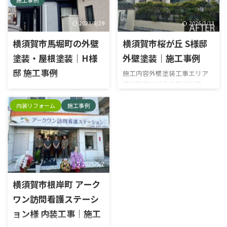
名：グランセラベスト遮熱色
施工事例
後
品番1階15-40H 2階69-40D 帯N-
90 屋根 ダークグレー 施工前
2023/8/29
2026/3/13
施工中 高圧洗浄 高圧洗浄 屋根
横須賀市馬堀町の外壁
横須賀市桜が丘 S様邸
下塗り タスペーサー 補修 屋根
中塗り 屋根上塗り 既存シーリ
塗装・屋根塗装｜H様
外壁塗装｜施工事例
ング撤去 既存シーリング撤去
邸 施工事例
施工内容外壁塗装工事エリア
プライマー塗布 充填 ヘラ押さ
横須賀市桜が丘外壁塗料種
え 鉄部ケレン 鉄部下塗り 鉄部
施工内容外壁塗装工事, 屋根塗
類：アステックペイント塗料
中塗り 鉄部上塗り 水切りケレ
装工事, シーリング工事エリア
名：フッ素REVO1000(-IR) 施工
内装リフォーム
施工事例
ン 水切り下塗り 水切り中塗り
横須賀市馬堀外壁塗料種類：
前 施工中 高圧洗浄 錆止め 破風
水切り上塗り 外壁下塗り ...
ラジカル塗料塗料名：日本ペ
ケレン 破風下塗り 破風中塗り
イントパーフェクトトップ屋根
破風上塗り シャッターボック
塗料種類：ラジカル塗料塗料
スケレン シャッターボックス
名：日本ペイントパーフェクト
下塗り シャッターボックス中
ベスト 施工前 霧よけ庇 外壁ク
2025/5/7
塗り シャッターボックス上塗
ラック 屋根クラック シャッタ
り 笠木ケレン 笠木下塗り 笠木
横須賀市根岸町 アーク
ーボックス 雨戸 雨樋 外壁 屋根
中塗り 笠木上塗り 帯ケレン 帯
施工中 高圧洗浄 補修 タスペー
ワン訪問看護ステーシ
下塗り 帯中塗り 帯上塗り 外構
サー 屋根下塗り 屋根中塗り 屋
下塗り 外構中塗り 外構上塗り
ョン様 内装工事｜施工
根上塗り 補修 外壁補修 外壁下
外壁下塗り 外壁中塗り 外壁上
塗り 外壁中塗り 外壁上塗り 既