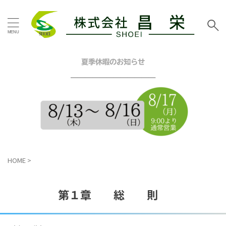
タグ
お客様の声
その他地域
その他塗装
その他工事
夏季休暇のお知らせ
イエロー
グリーン
━━━━━━━━━━━━
グレー
シーリング工事
スタッフブログ
ツートン
トイレリフォーム
ネイビー
ピンク
ブラウン
ブルー
ベージュ
ホワイト
マンション
三浦市
内装リフォーム
HOME
>
口コミ
外壁塗装工事
屋根カバー工法
屋根塗装工事
戸建塗装
施工事例
昌栄
昌栄スタッフ
横浜市
第１章 総 則
横浜市金沢区
横須賀市
横須賀市ハイランド