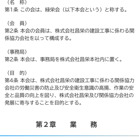
横須賀市三春町
横須賀市久里浜
横須賀市二葉
（名 称）
第1条 この会は、緑栄会（以下本会という）と称する。
横須賀市公郷町
横須賀市大矢部
横須賀市岩戸
（会 員）
横須賀市平作
横須賀市森崎
横須賀市武
第2条 本会の会員は、株式会社昌栄の建設工事に係わる関
係協力会社を以って構成する。
横須賀市野比
横須賀市長沢
評判
逗子葉山
（事務局）
第2条 本会は、事務局を株式会社昌栄本社内に置く。
（目 的）
第4条 本会は、株式会社昌栄の建設工事に係わる関係協力
会社の労働災害の防止及び安全衛生意識の高揚、作業の安
全と品質の向上を図り、株式会社昌栄及び関係協力会社の
発展に寄与することを目的とする。
第２章 業 務