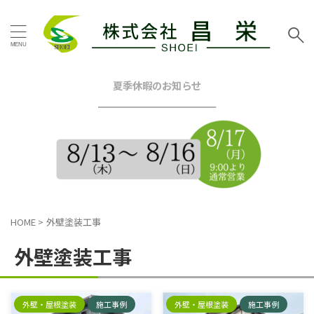
タグ
お客様の声
その他地域
その他塗装
その他工事
夏季休暇のお知らせ
━━━━━━━━━━━━
イエロー
グリーン
グレー
シーリング工事
スタッフブログ
ツートン
トイレリフォーム
ネイビー
ピンク
ブラウン
ブルー
ベージュ
ホワイト
マンション
三浦市
内装リフォーム
HOME
>
外壁塗装工事
口コミ
外壁塗装工事
屋根カバー工法
屋根塗装工事
外壁塗装工事
戸建塗装
施工事例
昌栄
昌栄スタッフ
横浜市
横浜市金沢区
横須賀市
横須賀市ハイランド
外壁・屋根塗装
施工事例
外壁・屋根塗装
施工事例