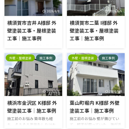
浮きなども認識していたので
回の塗装工事もどこに依頼す
早くやらなければいけないと
ればよいのか分からず、信頼で
2026/6/8
2026/6/5
思ってました。 当社を選んだ
きる業者を探していました。
決め手は？ 分かりやすい説明
横須賀市吉井 A様邸 外
横須賀市二葉 I様邸 外
施工内容外壁塗装工事・屋根
と必要以上に細かすぎないお
カバー工法エリア横須賀市久
壁塗装工事・屋根塗装
壁塗装工事・屋根塗装
見積りに納得頂き、昌栄に決め
里浜外壁塗料種類：日本ペイ
工事｜施工事例
工事｜施工事例
て頂けました。あとは担当の
ント塗料名：パーフェクトトッ
「人柄」ですかね（笑） 施工
施工前のお悩み 外壁の傷みが
施工前のお悩み 外壁が剥がれ
プ屋根材種類：IG工業 スーパ
内容外壁塗装工事・屋根塗装
目立ってきたため塗装を検討し
てポロポロと落ちるようにな
ーガルテクト色品番外壁：
工事エリア横須賀市平作外壁
ていましたが、信頼できる業
り、特に窓枠まわりの劣化が気
外壁・屋根塗装
施工事例
外壁・屋根塗装
施工事例
ND370屋根：シェイドブラウ
塗料種類：日本ペイント塗料
者選びに悩んでいました。そん
になっていました。修繕にはど
ン 施工前 施工後 シーリング施
名：外壁/パーフェクトトッ
な時、娘さんが「口コミの評
のくらいの費用がかかるのか
工完了
プ 屋根/パーフェクトベスト
判が良いよ」と昌栄を勧めて
不安もあり、外壁塗装を検討し
色 ...
くれたことが依頼のきっかけに
始めました。また、ジョリパ
なりました。 当社を選んだ決
ット外壁のため、塗装後の仕
2026/6/8
2026/6/8
め手は？ 見積もりの際に写真
上がりにもこだわりがありま
を見ながら丁寧に説明してい
した。近隣の住宅では塗装跡
横浜市金沢区 K様邸 外
葉山町堀内 K様邸 外壁
ただき、とても分かりやすかっ
が目立つ事例も見ていたた
壁塗装工事｜施工事例
塗装工事｜施工事例
た。工事内容と費用のバラン
め、ジョリパットの風合いを
施工前のお悩み 築年数も経
施工前のお悩み 壁が錆びてい
スにも納得できたため、お願
損なわず、きれいに仕上げてく
ち、そろそろ塗装をしなけれ
て、軒天が腐っていた。海が近
いすることにしました。 施工
れる業者を探していました。