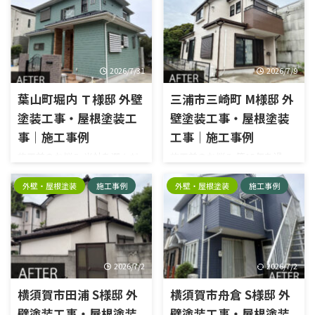
横須賀市三春町
横須賀市久里浜
横須賀市二葉
横須賀市公郷町
横須賀市大矢部
横須賀市岩戸
横須賀市平作
横須賀市森崎
横須賀市武
2026/7/31
2026/7/9
横須賀市野比
横須賀市長沢
評判
逗子葉山
葉山町堀内 Ｔ様邸 外壁
三浦市三崎町 M様邸 外
塗装工事・屋根塗装工
壁塗装工事・屋根塗装
事｜施工事例
工事｜施工事例
施工前のお悩み 当社を選んだ
施工前のお悩み 築15年を過
決め手は？ 施工内容外壁塗装
ぎ、外壁の劣化が気になり始
工事・屋根塗装工事エリア葉
め、そろそろメンテナンスが
外壁・屋根塗装
施工事例
外壁・屋根塗装
施工事例
山町堀内外壁塗料種類：日本
必要な時期だと考えていまし
ペイント塗料名：外壁/グラン
た。 昌栄を選んだ決め手は？
セラトップ 屋根/グランセラ
築15年を過ぎ、外壁の劣化や
ベスト色品番外壁： 45-60D屋
今後のメンテナンスについて
根：クールダークグレー 施工
考える時期になり、塗装工事を
2026/7/2
2026/7/2
前 施工後
検討していました。どこに依
頼すればよいか悩んでいたとこ
横須賀市田浦 S様邸 外
横須賀市舟倉 S様邸 外
ろ、以前昌栄で工事をされた
壁塗装工事・屋根塗装
壁塗装工事・屋根塗装