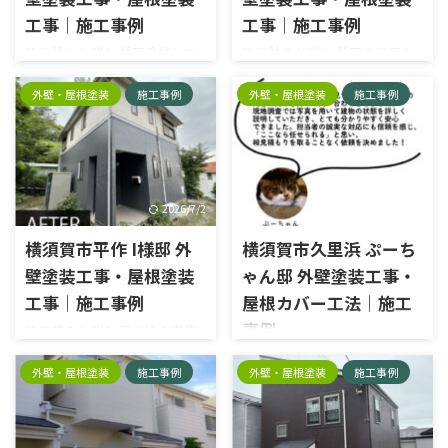
同僚から紹介を受けました。
工事｜施工事例
工事｜施工事例
実際に工事をした方からの評
判や信頼できる会社だという
施工前のお悩み 前回塗装して
施工前のお悩み 前回の工事か
話を聞き、安心して相談するこ
から10年は経っているので、そ
ら年数が経ち、外壁や付帯部
とができました。建物の状態
ろそろ塗る時期かなと思った
の劣化が気になり始めていま
外壁・屋根塗装
施工事例
外壁・屋根塗装
施工事例
や必要な工事についても丁寧に
ので 当社を選んだ決め手は？
した。大きな不具合はありま
説明していただき、納得したう
昔からのお付き合いがあった
せんでしたが、建物を長持ちさ
えで昌栄にお願いすること ...
ので、信頼しているから 施工
せるためにも早めにメンテナ
内容外壁塗装工事・屋根塗装
ンスをしたいと考えていまし
工事エリア横須賀市田浦町外
た。 当社を選んだ決め手は？
2026/7/2
2026/7/2
壁塗料種類：日本ペイント塗
（リピーターのお客様） 前回
料名：外壁/パーフェクトトッ
の工事で、建物の状態を写真を
横須賀市平作 I様邸 外
横須賀市久里浜 ぷーち
プ 瓦棒屋根/パーフェクトベ
交えながら分かりやすく説明
壁塗装工事・屋根塗装
ゃん邸 外壁塗装工事・
スト色品番外壁： ND-110 五分
していただき、施工中も丁寧に
工事｜施工事例
屋根カバー工法｜施工
艶屋根：ナポリブラウン 施工
管理されていることが伝わって
前 施工後
きました。仕上がりにも満足
事例
施工前のお悩み 飛び込み営業
していたため、今回も安心し
で詐欺まがいの営業をしてく
施工前のお悩み これまで家を
て昌栄にお願いしました。 施
る業者がいる中、娘がネット
外壁・屋根塗装
施工事例
外壁・屋根塗装
施工事例
建てて貰った住宅メーカーに
工内容外壁塗装工事・屋根塗
で検索し昌栄の評判等で相見
リフォームを依頼していまし
装工事エリア横須賀市舟倉外
積もりを取りました。屋根の
たが、工事内容に十分納得で
壁塗料種類：日本ペイント塗 ...
劣化、雨樋の目詰まり、外壁の
きないことがありました。今