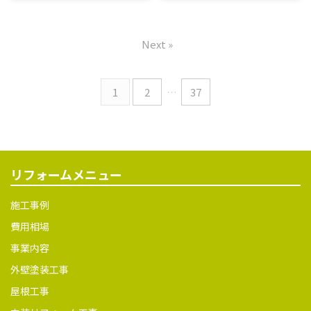
ばと思っていました。最初にハ
いので潮風による塩害に困って
内容外壁塗装工事・屋根塗装
当社を選んだ決め手は？ ホー
ウスメーカーへ見積もりを依
いた。 当社を選んだ決め手
工事エリア横須賀市吉井外壁
ムページを見て、施工事例や会
頼したのですが、予想以上に
は？ ドローンで撮影した写真
塗料種類：日本ペイント塗料
社の情報がしっかり掲載され
Next »
高額だったため、本当にその
がとても鮮明で、普段は見るこ
名：外壁/グランセラトップ
ていたため、安心して相談で
金額が適正なのか気になり、昌
とのできない屋根の状態をし
屋根/グランセラベスト遮 ...
きる会社だと感じました。実
栄にも相談してみることにし
っかり確認することができま
際 ...
ました。 当社を選んだ決め手
した。また、写真を見ながら
1
2
…
37
は？ 現地調査では建物の状態
現状や必要な工事内容につい
を丁寧に確認していただき、必
て説明されたので、納得したう
要な工事内容についても分かり
えで工事をお願いできたこと
やすく説明してもらえたため安
施工内容外壁塗装工事・屋根
心してお任せできました。見
塗装工事エリア三浦郡葉山町
リフォームメニュー
積もり金額も納得できる内容
堀内外壁塗料種類：日本ペイ
だったことから、昌栄に工事
ント塗料名：外壁/ファインパ
施工事例
をお願いすることに決めまし
ーフェクトトップ色品番外壁：
た。 施工内容外壁塗装工事エ
N-90 施工前 施工後
費用相場
リア横浜市金沢区外壁塗料種 ...
事業内容
外壁塗装工事
屋根工事