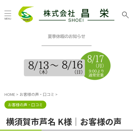
タグ
お客様の声
その他地域
その他塗装
その他工事
夏季休暇のお知らせ
イエロー
グリーン
━━━━━━━━━━━━
グレー
シーリング工事
スタッフブログ
ツートン
トイレリフォーム
ネイビー
ピンク
ブラウン
ブルー
ベージュ
ホワイト
マンション
三浦市
内装リフォーム
HOME
>
お客様の声・口コミ
>
口コミ
外壁塗装工事
屋根カバー工法
屋根塗装工事
お客様の声・口コミ
戸建塗装
施工事例
昌栄
昌栄スタッフ
横浜市
横須賀市芦名 K様｜お客様の声
横浜市金沢区
横須賀市
横須賀市ハイランド