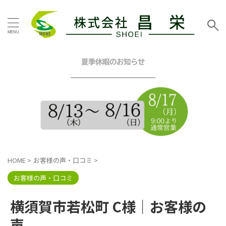
タグ
お客様の声
その他地域
その他塗装
その他工事
夏季休暇のお知らせ
イエロー
グリーン
━━━━━━━━━━━━
グレー
シーリング工事
スタッフブログ
ツートン
トイレリフォーム
ネイビー
ピンク
ブラウン
ブルー
ベージュ
ホワイト
マンション
三浦市
内装リフォーム
HOME
>
お客様の声・口コミ
>
口コミ
外壁塗装工事
屋根カバー工法
屋根塗装工事
お客様の声・口コミ
戸建塗装
施工事例
昌栄
昌栄スタッフ
横浜市
横須賀市若松町 C様｜お客様の
横浜市金沢区
横須賀市
横須賀市ハイランド
声