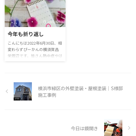
びその年の世相を表す字であ
どのようにお過ごしでしょう
るとして決定、公表する日本
か？ 最近、昌栄ではお祝い事
漢字能力検定協会のキャンペ
が続きました。 その中の一つ
2022/6/30
ーンで、1995年（平成7年）か
は営業の石川優斗の誕生日で
ら開始し、原則として毎年12
す。 ハッピバースデー優斗さ
今年も折り返し
月12日に発表されています。
ん♪これからも昌栄のために
そして、昨日発表された今年を
こんにちは2022年6月30日、相
頑張ってね。笑 さて、昌栄は
表す漢字
変わらずぴーかんの横須賀昌
誠に勝手ながら、以下の期間
は、、、、、、、、、、、、
栄周辺です。皆さん熱中症やは
を休業とさせていただきます。
「金」だそうです。 理由に
たまたクーラー病にはなってい
ゴールデンウィーク休暇期間
は、今年はオリンピックイヤ
ませんか？？私はなっていま
2023年5月3日（水）～2023年5
ーということで、東京五輪・パ
す。苦笑 今日で上半期は折り
月5日（金）※休業期間中にお
ラリンピッ ...
返しですね。今年も残すとこ
問い合 ...
横浜市緑区の外壁塗装・屋根塗装｜S様邸
ろあと半分です。やりきりまし
た？？それとも残り半分で巻
施工事例
き返します？？笑 今日は、一
年12ヵ月のうち、この日で半
分の6ヵ月の月日が経過したこ
とになることから、ハーフタイ
ムデーと呼ばれるそうです。
今日は鏡開き
「前半年の反省と後半年への