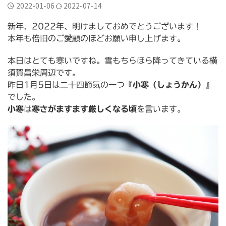
横須賀市三春町
横須賀市久里浜
横須賀市二葉
2022-01-06
2022-07-14
横須賀市公郷町
横須賀市大矢部
横須賀市岩戸
新年、2022年、明けましておめでとうございます！
本年も倍旧のご愛顧のほどお願い申し上げます。
横須賀市平作
横須賀市森崎
横須賀市武
本日はとても寒いですね。雪もちらほら降ってきている横
横須賀市野比
横須賀市長沢
評判
逗子葉山
須賀昌栄周辺です。
昨日1月5日は二十四節気の一つ『
小寒（しょうかん）
』
でした。
小寒
は
寒さがますます厳しくなる頃
を言います。