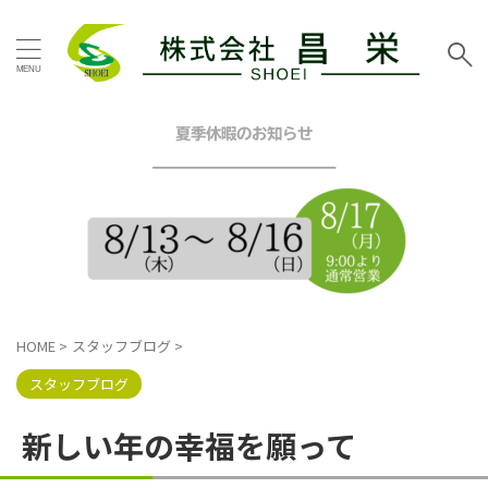
タグ
お客様の声
その他地域
その他塗装
その他工事
夏季休暇のお知らせ
イエロー
グリーン
━━━━━━━━━━━━
グレー
シーリング工事
スタッフブログ
ツートン
トイレリフォーム
ネイビー
ピンク
ブラウン
ブルー
ベージュ
ホワイト
マンション
三浦市
内装リフォーム
HOME
>
スタッフブログ
>
口コミ
外壁塗装工事
屋根カバー工法
屋根塗装工事
スタッフブログ
戸建塗装
施工事例
昌栄
昌栄スタッフ
横浜市
新しい年の幸福を願って
横浜市金沢区
横須賀市
横須賀市ハイランド