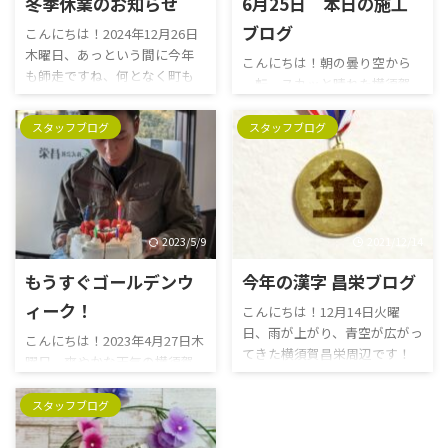
冬季休業のお知らせ
6月25日 本日の施工
ブログ
こんにちは！2024年12月26日
木曜日、あっという間に今年
こんにちは！朝の曇り空から
も師走ですね、何となく町も
一転、スカッと晴れた横須賀
慌ただしい横須賀昌栄周辺で
昌栄周辺です。 6月、そして今
す。地域では大分インフルエン
年の前半戦も今日を入れて残
スタッフブログ
スタッフブログ
ザが流行っていますが、皆さま
すところ6日となりました。目
体調はいかがでしょうか？ 年
標までどのくらいでしょう
末年始の営業ですが、昌栄は
か。もうあと6日では達成不可
12月28日(土)～1月5日(日)まで
能な状態でも、それに向けて
お休みを頂いております。年始
一生懸命な姿勢を崩さないこ
2023/5/9
2021/12/14
は1月6日（月）9時よりより、
とが、次へとつながります。あ
通常通り営業しております。今
きらめてしまったらそこで終わ
もうすぐゴールデンウ
今年の漢字 昌栄ブログ
年もご愛顧を賜りありがとう
りです！頑張っていきまっしょ
ございました。皆さまどうぞ
ィーク！
こんにちは！12月14日火曜
い！ 本日6月25日は、スペイン
良いお年をお迎えください。
日、雨が上がり、青空が広がっ
の建築家アントニオ・ガウディ
こんにちは！2023年4月27日木
てきた横須賀昌栄周辺です！
の誕生日を記念し、住宅デー
曜日、爽やかな天気の横須賀
さて、昨日13日に今年の漢字
とされているそうです。 住宅
昌栄周辺です。もうすぐゴール
が発表されましたね。今年の
と言えばマイホーム。「夢の
デンウィークですね！コロナ
スタッフブログ
漢字（ことしのかんじ）は、
マイホーム」といって、昔も今
明け初の大型連休なので、どこ
漢字（日本語漢字）一字を選
も自分の家を建てる ...
も混みそうですね。皆さまは