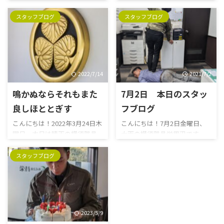
久々のお天道様ですね！思い
金曜日、寒風吹きすさぶ横須
っきり洗濯されましたでしょ
スタッフブログ
スタッフブログ
賀昌栄周辺です。早くも2025
うか。 ついに、ついに新年度
年も年の瀬ですね。お正月の
に入りましたね！今年ももう
準備に抜かりはございません
カレンダーを3枚も剥がしたん
か？？本年も昌栄をご愛顧い
でしょうか。。時の流れとは
ただき、ありがとうございまし
早いこと。何かと新しいこと
た！誠に勝手ながら、下記の
2022/7/14
2021/7/2
が始まる時期ですが、みなさ
期間を冬季休業とさせていた
んご準備は出来ているでしょ
鳴かぬならそれもまた
7月2日 本日のスタッ
だきます。 休業期間中にいた
うか？「始まりと終わり」は
だきましたお問い合わせにつ
とても大切です。月曜日・月
良しほととぎす
フブログ
きましては、 1月6日（火）よ
初・年度初め・年始め。。 で
こんにちは！2022年3月24日木
こんにちは！7月2日金曜日、
り順次ご連絡させていただき
も、ことわざで『終わり良け
曜日、本日は晴天の横須賀昌
大雨の横須賀昌栄周辺です。
ます。 皆様にはご不便をお掛
れば全て良し』というものが
栄周辺です！今日は昨日より
1963年のこの日、日清食品が
けいたしますが、何卒ご理解
ありますよね。じゃあ最後だ
は暖かいですね。昌栄事務所
世界初の即席焼そば「日清焼
スタッフブログ
のほどよろしくお願い申し上
け良かったらいいのか？？と
のエアコンも20度でも寒くな
そば」を発売した日だそうで
げます。 来年も変わらぬご愛
も思 ...
いです。電力需給の心配も緩和
す。関西の方は特に「即席焼そ
顧のほど、心よりお願い申し上
されましたね！ 1603年のこの
ば＝日清焼そばUFO」ってくら
げます。 帰省、 ...
日、「鳴かぬなら鳴くまで待
い大好きな商品だ、という人
とうほととぎす」、徳川家康
も多いのではないでしょう
2023/5/9
が征夷大将軍になった日です。
か。そんな風に言ってもらえる