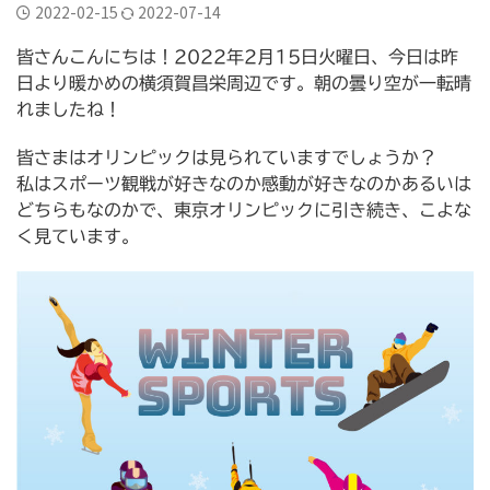
横須賀市三春町
横須賀市久里浜
横須賀市二葉
2022-02-15
2022-07-14
横須賀市公郷町
横須賀市大矢部
横須賀市岩戸
皆さんこんにちは！2022年2月15日火曜日、今日は昨
日より暖かめの横須賀昌栄周辺です。朝の曇り空が一転晴
横須賀市平作
横須賀市森崎
横須賀市武
れましたね！
横須賀市野比
横須賀市長沢
評判
逗子葉山
皆さまはオリンピックは見られていますでしょうか？
私はスポーツ観戦が好きなのか感動が好きなのかあるいは
どちらもなのかで、東京オリンピックに引き続き、こよな
く見ています。