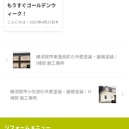
この時、徳川家康は62歳でし
商品・製品を開発出来たら本
もうすぐゴールデンウ
た。この頃の平均寿命は32～
当に楽しいでしょうね。そん
ィーク！
44歳と言われている時代に62
な商品を販売出来るだけでも
歳で天下を統一するなんてパワ
誇らしいでしょう。 上記の話
こんにちは！2023年4月27日木
フルですよね。 徳川家康 ちな
とは全然関係のない上の写真
曜日、爽やかな天気の横須賀
みに「鳴かぬならそれもまた
ですが、うちの社長は長年腰
昌栄周辺です。もうすぐゴール
良しほととぎす」は誰の言葉
痛持ちです。時々どうしようも
デンウィークですね！コロナ
でしょう。 人柄をよく表した
なく痛くなったときは、営業
明け初の大型連休なので、どこ
言葉で ...
リーダーがこのように社長 ...
も混みそうですね。皆さまは
横須賀市東逸見町の外壁塗装・屋根塗装｜
どのようにお過ごしでしょう
I様邸 施工事例
か？ 最近、昌栄ではお祝い事
が続きました。 その中の一つ
は営業の石川優斗の誕生日で
す。 ハッピバースデー優斗さ
ん♪これからも昌栄のために
横須賀市小矢部の外壁塗装・屋根塗装｜H
頑張ってね。笑 さて、昌栄は
様邸 施工事例
誠に勝手ながら、以下の期間
を休業とさせていただきます。
ゴールデンウィーク休暇期間
2023年5月3日（水）～2023年5
月5日（金）※休業期間中にお
リフォームメニュー