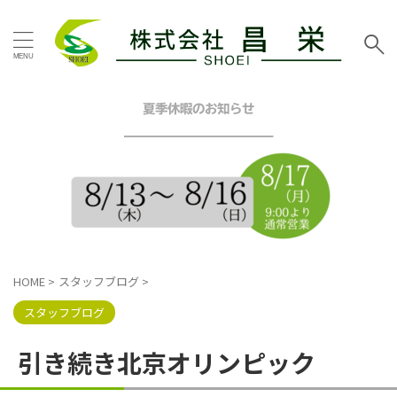
タグ
お客様の声
その他地域
その他塗装
その他工事
夏季休暇のお知らせ
イエロー
グリーン
━━━━━━━━━━━━
グレー
シーリング工事
スタッフブログ
ツートン
トイレリフォーム
ネイビー
ピンク
ブラウン
ブルー
ベージュ
ホワイト
マンション
三浦市
内装リフォーム
HOME
>
スタッフブログ
>
口コミ
外壁塗装工事
屋根カバー工法
屋根塗装工事
スタッフブログ
戸建塗装
施工事例
昌栄
昌栄スタッフ
横浜市
引き続き北京オリンピック
横浜市金沢区
横須賀市
横須賀市ハイランド