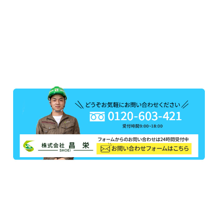
-
屋根工事
,
施工事例
-
その他工事
,
ホワイト
,
外壁塗装工事
,
屋根板金工事
,
戸建塗装
,
施工
事例
,
横須賀市
,
横須賀市長坂