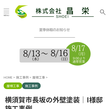
タグ
お客様の声
その他地域
その他塗装
その他工事
夏季休暇のお知らせ
イエロー
グリーン
━━━━━━━━━━━━
グレー
シーリング工事
スタッフブログ
ツートン
トイレリフォーム
ネイビー
ピンク
ブラウン
ブルー
ベージュ
ホワイト
マンション
三浦市
内装リフォーム
HOME
>
施工事例
>
屋根工事
>
口コミ
外壁塗装工事
屋根カバー工法
屋根塗装工事
屋根工事
施工事例
戸建塗装
施工事例
昌栄
昌栄スタッフ
横浜市
横須賀市長坂の外壁塗装｜I様邸
横浜市金沢区
横須賀市
横須賀市ハイランド
施工事例