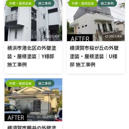
ベスト 施工前 屋根高圧洗浄前
洗浄 高圧洗浄 補修 補修 シャッ
2023/4/6
2023/4/6
シーリング施工前 破風施工前
ターボックスケレン シャッタ
横浜市港北区の外壁塗
横須賀市桜が丘の外壁
雨樋施工前 雨戸施工前 外壁高
ーボックス下塗り シャッター
圧洗浄前 施工中 高圧洗浄 高圧
ボックス中塗り シャッターボ
装・屋根塗装｜Y様邸
塗装・屋根塗装｜U様
洗浄 既存シーリング撤去 既存
ックス上塗り 既存シーリング
施工事例
邸 施工事例
シーリング撤去 プライマー塗
撤去 既存シーリング撤去 プラ
布 充填 ヘラ押さえ 屋根下塗り
イマー塗布 充填 ヘラ押さえ 水
施工内容外壁塗装工事, 屋根塗
施工内容外壁塗装工事, シーリ
屋根中塗り 屋根上塗り 雨樋ケ
切りケレン 水切り下塗り 水切
装工事, 防水工事, 散水検査エ
ング工事, 屋根塗装工事, ベラ
外壁・屋根塗装
施工事例
レン 雨樋上塗り1回目 雨樋上
り中塗り 水切り上塗り 雨樋ケ
リア横浜市港北区外壁塗料種
ンダ防水工事エリア横須賀市
塗り2回目 破風ケレン 破風下
レン 雨樋上塗り1回目 雨樋上
類：ラジカル塗料塗料名：日
桜ケ丘外壁塗料種類：ラジカ
塗り 破風中 ...
塗り2回目 ベラン ...
本ペイントパーフェクトトップ
ル塗料塗料名：日本ペイント
屋根塗料種類：ラジカル塗料
パーフェクトトップ屋根塗料種
塗料名：日本ペイントパーフェ
類：ラジカル塗料塗料名：日
トベスト 施工前 外壁高圧洗浄
本ペイントパーフェクトベスト
2023/4/4
前 屋根高圧洗浄前 霧よけ庇 シ
シーリングシーリング材：オ
横須賀市鴨井の外壁塗
ャッターボックス 雨樋 ベラン
ートンイクシード 施工前 屋根
ダ 施工中 高圧洗浄 高圧洗浄 下
高圧洗浄前 屋根塗装前 外壁 シ
装・屋根塗装｜N様邸
地補修 散水検査 タスペーサー
ャッターボックス施工前 雨樋
施工事例】
屋根下塗り 屋根中塗り 屋根上
施工前 ベランダ施工前 施工中
塗り シャッターボックスケレ
高圧洗浄 既存シーリング撤去
施工内容外壁塗装工事、屋根
ン シャッターボックス下塗り
充填 ヘラ押さえ 既存シーリン
塗装工事エリア横須賀市鴨井