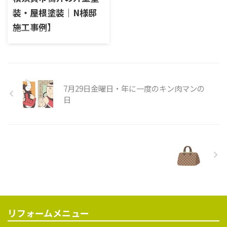
シャッターボックス中塗り シ
グ撤去 タスペーサー 屋根下塗
物件種別戸建て使用塗料 施工
ャッターボックス上塗り 外壁
り 屋根中塗り 屋根上塗り シャ
前 外壁施工前 高圧洗浄前 屋根
下塗り 外壁 ...
ッターボックスケレ ...
施工前 雨樋施工前 雨戸施工前
7月29日金曜日・年に一度のキン肉マンの
施工中 高圧洗浄 高圧洗浄 高圧
日
洗浄 タスペーサー シーラー 中
塗り 上塗り 下塗り 中塗り 上塗
り ケレン 錆止め 中塗り 上塗り
ケレン 錆止め 中塗り 上塗り 施
工後 屋根塗装施工完了 雨戸塗
装施工完了
リフォームメニュー
施工事例
費用相場
事業内容