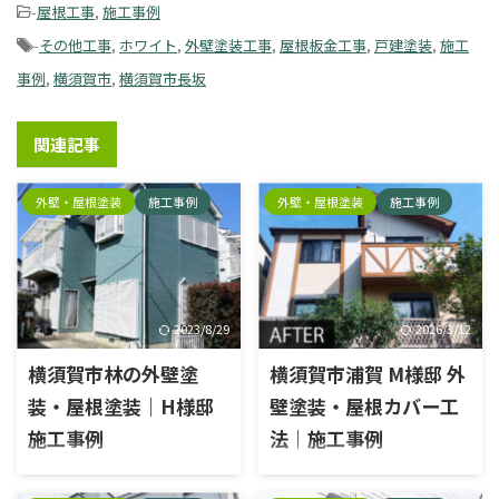
関連記事
外壁・屋根塗装
施工事例
外壁・屋根塗装
施工事例
2023/8/29
2026/3/12
横須賀市林の外壁塗
横須賀市浦賀 M様邸 外
装・屋根塗装｜H様邸
壁塗装・屋根カバー工
施工事例
法｜施工事例
施工内容外壁塗装工事, 屋根塗
施工内容外壁塗装工事・屋根
装工事, シーリング工事エリア
カバー工法・太陽光パネル脱
外壁・屋根塗装
施工事例
外壁・屋根塗装
施工事例
横須賀市林外壁塗料種類：ラ
着工事エリア横須賀市浦賀外
ジカル塗料塗料名：日本ペイ
壁塗料種類：日本ペイント塗
ントパーフェクトトップ屋根塗
料名：パーフェクトトップ屋根
料種類：ラジカル塗料塗料
材種類：IG工業材料：スーパー
名：日本ペイントパーフェクト
ガルテクト 施工前 施工中 高圧