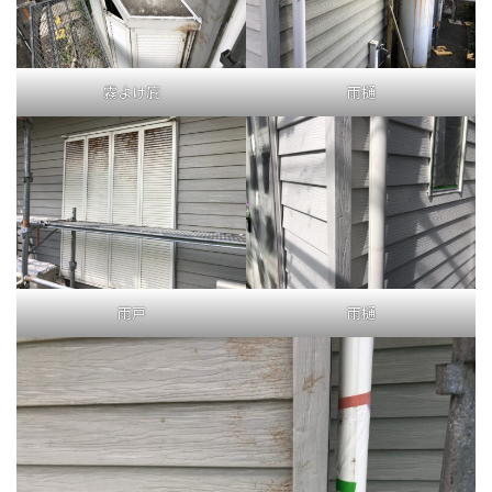
霧よけ庇
雨樋
雨戸
雨樋