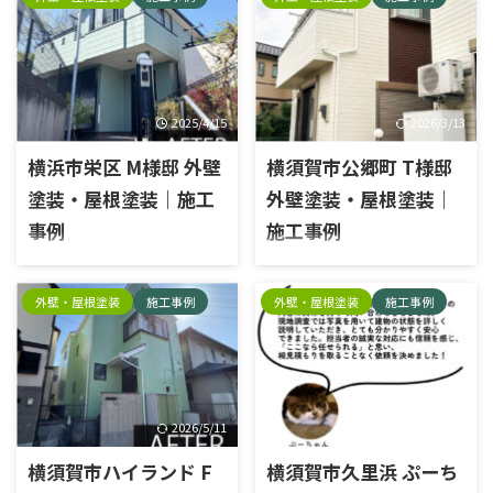
2025/4/15
2026/3/13
横浜市栄区 M様邸 外壁
横須賀市公郷町 T様邸
塗装・屋根塗装｜施工
外壁塗装・屋根塗装｜
事例
施工事例
施工内容外壁塗装工事・屋根
施工内容外壁塗装工事, 屋根塗
塗装工事エリア横浜市栄区外
装工事, 防水工事エリア横須賀
外壁・屋根塗装
施工事例
外壁・屋根塗装
施工事例
壁塗料種類：日本ペイント塗
市公郷外壁塗料種類：ラジカ
料名：パーフェクトトップ屋根
ル塗料塗料名：日本ペイント
塗料種類：日本ペイント塗料
パーフェクトトップ屋根塗料種
名：パーフェクトベスト 施工
類：ラジカル塗料塗料名：日
前 施工中 タスペーサー 屋根下
本ペイント パーフェクトベス
塗り 屋根中塗り 屋根上塗り 既
ト 施工前 施工中 高圧洗浄 タス
2026/5/11
2026/7/2
存シーリング撤去 既存シーリ
ペーサー 屋根下塗り 屋根中塗
横須賀市ハイランド F
横須賀市久里浜 ぷーち
ング撤去 充填 プライマー塗布
り 屋根上塗り 雨どいケレン 雨