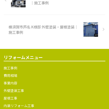
ェクトベスト 施工前 シーリン
｜施工事例
グ 屋根 外壁 雨樋 雨戸 雨戸 施
工中 足場組立 既存シーリング
撤去 プライマー塗布 シーリン
グ充填 ヘラ押さえ 屋根シーラ
横須賀市芦名 K様邸 外壁塗装・屋根塗装｜
ー 屋根中塗り 屋根上塗り 外壁
下塗り 外壁中塗り 外壁上塗り
施工事例
雨樋ケレン 雨樋上塗り1回目
雨樋上塗り2回目 雨戸ケレン
雨戸錆止め 雨戸上塗り 施工後
リフォームメニュー
施工事例
費用相場
事業内容
外壁塗装工事
屋根工事
内装リフォーム工事