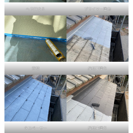
ヘラ押さえ
プライマー塗布
充填
屋根下塗り
タスペーサー
屋根中塗り