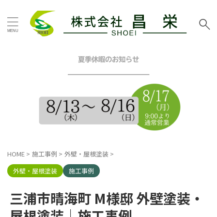
タグ
お客様の声
その他地域
その他塗装
その他工事
夏季休暇のお知らせ
イエロー
グリーン
━━━━━━━━━━━━
グレー
シーリング工事
スタッフブログ
ツートン
トイレリフォーム
ネイビー
ピンク
ブラウン
ブルー
ベージュ
ホワイト
マンション
三浦市
内装リフォーム
HOME
>
施工事例
>
外壁・屋根塗装
>
口コミ
外壁塗装工事
屋根カバー工法
屋根塗装工事
外壁・屋根塗装
施工事例
戸建塗装
施工事例
昌栄
昌栄スタッフ
横浜市
三浦市晴海町 M様邸 外壁塗装・
横浜市金沢区
横須賀市
横須賀市ハイランド
屋根塗装｜施工事例