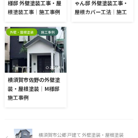
ヘラ押さえ 水切りケレン 水切
どい上塗り1回目 雨どい上塗り
様邸 外壁塗装工事・屋
ゃん邸 外壁塗装工事・
り下塗り 水切り中塗り 水切り
2回目 ベランダケレン ベラン
根塗装工事｜施工事例
屋根カバー工法｜施工
上塗り 雨戸ケレン 雨戸下塗り
ダ脱脂 トップコート塗布 霧よ
雨戸中塗り 雨戸上塗り 玄関ド
け庇ケレン 霧よけ庇下塗り 霧
事例
施工前のお悩み 近隣の家が塗
アケレン 玄関ドア下塗り 玄関
よけ庇中塗り 霧よけ庇上塗り
り替えをしており、土地柄傷み
施工前のお悩み これまで家を
外壁・屋根塗装
施工事例
ドア中塗り 玄関ドア上塗り 雨
外壁下塗り 外壁中塗り 外壁上
やすいとは思っていたが、自分
建てて貰った住宅メーカーに
樋ケレン 雨樋上塗り1回目 雨
塗り 施工後
で点検することが出来なかっ
リフォームを依頼していまし
樋上塗り2回目 ...
た。 当社を選んだ決め手は？
たが、工事内容に十分納得で
お隣のお家が昌栄で塗装をし
きないことがありました。今
ているのを見ていて、間違いな
回の塗装工事もどこに依頼す
いと思ったので。 施工内容外
2023/4/4
ればよいのか分からず、信頼で
壁塗装工事・屋根塗装工事エ
きる業者を探していました。
横須賀市佐野の外壁塗
リア横須賀市ハイランド外壁
施工内容外壁塗装工事・屋根
塗料種類：日本ペイント塗料
装・屋根塗装｜M様邸
カバー工法エリア横須賀市久
名：外壁/パーフェクトトッ
里浜外壁塗料種類：日本ペイ
施工事例
プ 屋根/パーフェクトベスト
ント塗料名：パーフェクトトッ
色品番外壁：39-70H屋根：ト
施工内容外壁塗装工事, 屋根塗
プ屋根材種類：IG工業 スーパ
リノブラウン 施工前 施工後
装工事エリア横須賀市佐野物
ーガルテクト色品番外壁：
件種別戸建て使用塗料外壁：
ND370屋根：シェイドブラウ
日本ペイントパーフェクトトッ
ン 施工前 施工後 シーリング施
プ、屋根：日本ペイントパーフ
工完了
横須賀市公郷 戸建て 外壁塗装・屋根塗装