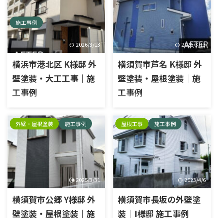
施工内容外壁塗装工事・大工
施工内容外壁塗装工事・屋根
工事エリア横浜市港北区外壁
塗装工事エリア横須賀市芦名
外壁・屋根塗装
施工事例
屋根工事
施工事例
塗料種類：日本ペイント塗料
外壁塗料種類：日本ペイント
名：パーフェクトトップ 施工
塗料名：パーフェクトトップ屋
前 板金工事施工前 施工中 破風
根塗料種類：日本ペイント塗
ケレン 破風下塗り 破風中塗り
料名：パーフェクトベスト 施
破風上塗り 下地補修 下地補修
工前 施工中 高圧洗浄 高圧洗浄
下地補修完了 外壁下塗り 外壁
タスペーサー 屋根下塗り 屋根
2025/3/31
2023/4/6
中塗り 外壁上塗り シャッター
中塗り 屋根上塗り 外壁下塗り
横須賀市公郷 Y様邸 外
横須賀市長坂の外壁塗
ケレン シャッター上塗り1回目
外壁中塗り 外壁上塗り 雨樋ケ
シャッター上塗り2回目 外壁ト
レン 雨樋上塗り1回目 雨樋上
壁塗装・屋根塗装｜施
装｜I様邸 施工事例
タンケレン 外壁下塗り 外壁中
塗り2回目 ベランダケレン ベ
工事例
施工内容外壁塗装工事, シーリ
塗り 外壁上塗り 施工後
ランダ脱脂 トップコート塗布
ング工事, 屋根板金工事（屋根
施工後 お客様の声はコチラ
施工内容外壁塗装工事・屋根
板金交換）エリア横須賀市長
塗装工事エリア横須賀市公郷
坂外壁塗料種類：ラジカル塗
外壁・屋根塗装
施工事例
外壁塗料種類：日本ペイント
料塗料名：日本ペイントUVプ
塗料名：パーフェクトトップ屋
ロテクトベスト 施工前 高圧洗
根塗料種類：日本ペイント塗
浄前 屋根塗装前 屋根棟板金交
料名：パーフェクトベスト 施
換前 霧よけ庇 雨樋 雨戸 雨樋
工前 施工中 高圧洗浄 高圧洗浄
外壁 施工中 高圧洗浄 既存シー
既存シーリング撤去 既存シー
2026/3/16