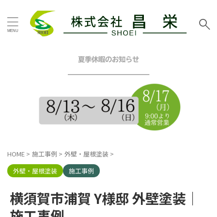
タグ
お客様の声
その他地域
その他塗装
その他工事
夏季休暇のお知らせ
イエロー
グリーン
━━━━━━━━━━━━
グレー
シーリング工事
スタッフブログ
ツートン
トイレリフォーム
ネイビー
ピンク
ブラウン
ブルー
ベージュ
ホワイト
マンション
三浦市
内装リフォーム
HOME
>
施工事例
>
外壁・屋根塗装
>
口コミ
外壁塗装工事
屋根カバー工法
屋根塗装工事
外壁・屋根塗装
施工事例
戸建塗装
施工事例
昌栄
昌栄スタッフ
横浜市
横須賀市浦賀 Y様邸 外壁塗装｜
横浜市金沢区
横須賀市
横須賀市ハイランド
施工事例