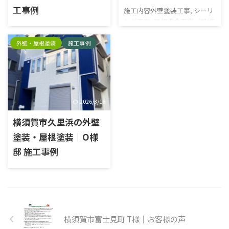
リング撤去 プライマー塗布 充
リング撤去 プライマー塗布 充
填 ヘラ押さえ プライマー塗布
横須賀市久里浜の外壁
填 ヘラ押さえ タスペーサー 屋
充填 ヘラ押さえ タスペーサー
根下塗り 屋根中塗り 屋根上塗
塗装・屋根塗装｜O様
屋根下塗り 屋根中塗り 屋根上
り 水切りケレン 水切り下塗り
塗り 破風ケレン 破風下塗り 破
邸 施工事例
水切り中塗り 水切り上塗り シ
風中塗り 破風上塗り 外壁ケレ
ャッターボックスケレン シャ
施工内容外壁塗装工事, 屋根塗
ン 外壁下塗り 外壁中塗り 外壁
ッターボックス下塗り シャッ
装工事, シーリング工事エリア
上塗り 雨戸ケレン 雨戸下 ...
ターボックス中塗り シャッタ
横須賀市久里浜外壁塗料種
ーボックス上塗り 外壁下塗り
類：ラジカル塗料塗料名：日
外壁中塗り 外壁上塗 ...
本ペイントパーフェクトトップ
横須賀市富士見町 T様｜お客様の声
屋根塗料種類：ラジカル塗料
塗料名：日本ペイントパーフェ
クトベスト 施工前 シーリング
工事施工前 シャッターボック
ス施工前 雨樋施工前 外壁洗浄
見かけたらラッキー！？バスで出会う昌
前 屋根洗浄前 施工中 高圧洗浄
高圧洗浄 既存シーリング撤去
栄。久里浜路線にも掲載開始
既存シーリング撤去 既存シー
リング撤去 プライマー塗布 充
填 プライマー塗布 タスペーサ
ー 屋根下塗り 屋根中塗り 屋根