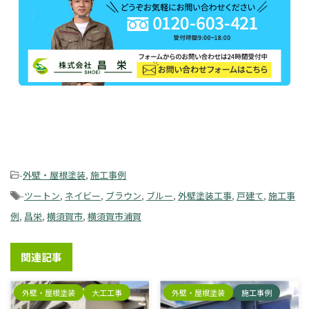
-
外壁・屋根塗装
,
施工事例
-
ツートン
,
ネイビー
,
ブラウン
,
ブルー
,
外壁塗装工事
,
戸建て
,
施工事
例
,
昌栄
,
横須賀市
,
横須賀市浦賀
関連記事
外壁・屋根塗装
大工工事
外壁・屋根塗装
施工事例
施工事例
2026/3/13
2026/3/13
横浜市港北区 K様邸 外
横須賀市芦名 K様邸 外
壁塗装・大工工事｜施
壁塗装・屋根塗装｜施
工事例
工事例