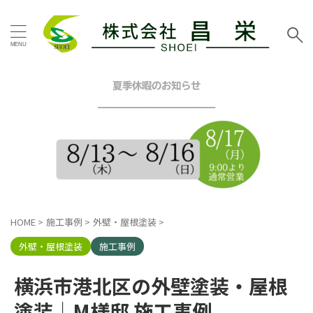
タグ
お客様の声
その他地域
その他塗装
その他工事
夏季休暇のお知らせ
イエロー
グリーン
━━━━━━━━━━━━
グレー
シーリング工事
スタッフブログ
ツートン
トイレリフォーム
ネイビー
ピンク
ブラウン
ブルー
ベージュ
ホワイト
マンション
三浦市
内装リフォーム
HOME
>
施工事例
>
外壁・屋根塗装
>
口コミ
外壁塗装工事
屋根カバー工法
屋根塗装工事
外壁・屋根塗装
施工事例
戸建塗装
施工事例
昌栄
昌栄スタッフ
横浜市
横浜市港北区の外壁塗装・屋根
横浜市金沢区
横須賀市
横須賀市ハイランド
塗装｜M様邸 施工事例