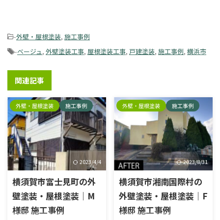
関連記事
外壁・屋根塗装
施工事例
外壁・屋根塗装
施工事例
2023/4/4
2023/8/31
横須賀市富士見町の外
横須賀市湘南国際村の
壁塗装・屋根塗装｜M
外壁塗装・屋根塗装｜F
様邸 施工事例
様邸 施工事例
施工内容外壁塗装工事、屋根
施工内容外壁塗装工事, 屋根塗
塗装工事、シーリング工事エ
装工事, その他工事エリア横須
外壁・屋根塗装
施工事例
外壁・屋根塗装
施工事例
リア横須賀市富士見町物件種
賀市湘南国際村外壁塗料種
別マンション使用塗料 施工前
類：ラジカル塗料塗料名：日
外壁施工前 玄関ドア施工前 外
本ペイントパーフェクトトップ
壁施工前 破風施工前 雨樋施工
屋根塗料種類：ラジカル塗料
前 雨戸施工前 施工中 屋根高圧
塗料名：日本ペイントパーフェ
洗浄 ケレン 錆止め 上塗り 高圧
クトベスト 施工前 外壁高圧洗