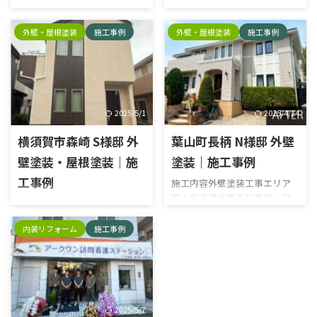
2025/5/1
2025/4/24
洗浄 ケレン 下塗り 上塗り ケレ
浄前 外壁塗装施工前 雨樋 シャ
横須賀市森崎 S様邸 外
葉山町長柄 N様邸 外壁
ン 雨樋上塗り1回目 雨樋上塗
ッターボックス 水切り ベラン
り2回目 ケレン 下塗り 中塗り
ダ手すりシーリング施工前 屋
壁塗装・屋根塗装｜施
塗装｜施工事例
上塗り 施工後 屋根 階段目隠し
根高圧洗浄前 換気フード板金
工事例
施工内容外壁塗装工事エリア
パネル 玄関ドア 破風 雨樋 雨戸
工事施工前 施工中 高圧洗浄 下
葉山町長柄外壁塗料種類：日
地補修 タスペーサー 屋根下塗
施工内容外壁塗装工事・屋根
本ペイント塗料名：パーフェク
り 屋根中塗り 屋根上塗り 雨樋
塗装工事エリア横須賀市森崎
トトップ 施工前 施工中 高圧洗
内装リフォーム
施工事例
ケレン 雨樋上塗り1回目 雨樋
外壁塗料種類：日本ペイント
浄 既存シーリング撤去 プライ
上塗り2回目 シャッターボック
塗料名：パーフェクトトップ,
マー塗布 充填 ヘラ押さえ 既存
スケレン シャッ ...
UVプロテクトクリヤー屋根塗
シーリング撤去 外構下塗り 外
料種類：日本ペイント塗料
構中塗り 外構上塗り 雨樋ケレ
名：パーフェクトベスト 施工
ン 雨樋上塗り1回目 雨樋上塗
前 施工中 高圧洗浄 高圧洗浄 既
2025/5/7
り2回目 破風ケレン 破風下塗
存シーリング撤去 既存シーリ
り 破風中塗り 破風上塗り 外壁
横須賀市根岸町 アーク
ング撤去 プライマー塗布 充填
下塗り 外壁中塗り 外壁上塗り
ヘラ押さえ シャッターボック
ワン訪問看護ステーシ
手摺下塗り 手摺中塗り 手摺上
スケレン シャッターボックス
塗り ベランダケレン 脱脂 トッ
ョン様 内装工事｜施工
下塗り シャッターボックス中
プコート塗布 施工後 シーリン
塗り シャッターボックス上塗
事例
グ施工完了
り 補修 補修 タスペーサーー 屋
昌栄からのご提案 このたび、
根下塗り 屋根中塗り 屋根上塗