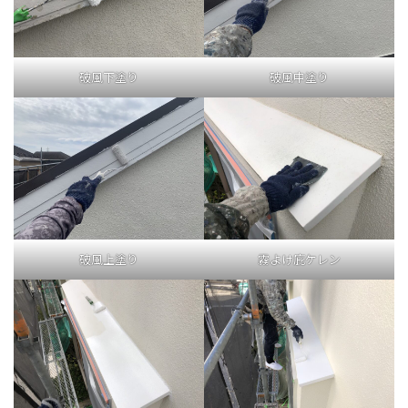
破風下塗り
破風中塗り
破風上塗り
霧よけ庇ケレン