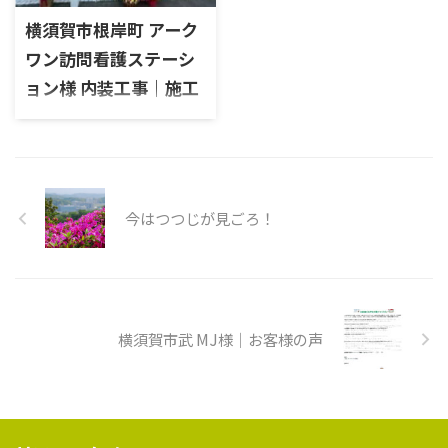
北久里浜に新しくオープンした
り 外壁下塗り 外壁中塗り 外壁
「アークワン訪問看護ステーシ
上塗り 軒天下塗り ...
ョン」の内装工事を担当させ
今はつつじが見ごろ！
ていただきました。お客様か
らは「外回りの仕事から事務
所に戻ったとき、従業員がほっ
と一息つけるような空間にし
たい」というご要望をいただ
きました。そこで、照明には暖
横須賀市武 MJ様｜お客様の声
かみのある電球色のダウンラ
イトを採用し、少し落ち着い
た雰囲気を演出しました。床
の美しい木目を引き立たせる
ため、壁紙はシンプルなデザ
リフォームメニュー
インでまとめています。また、
お客様のご提案で、梁にはレン
施工事例
ガ調の壁紙を貼り、それがおし
ゃれなアクセントになりまし ...
費用相場
事業内容
外壁塗装工事