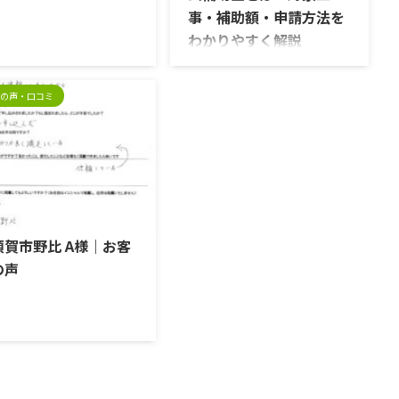
事・補助額・申請方法を
わかりやすく解説
住宅省エネ2026リフォーム
補助金とは？ 住宅省エネ
の声・口コミ
2026リフォーム補助金は、
国土交通省・経済産業省・環
境省の3省が連携して実施す
る住宅の省エネ化を支援する
補助金制度です。 窓やドア
の断熱リフォーム、高効率給
2026/7/13
湯器の設置、省エネ設備の導
入など、一定の条件を満たす
須賀市野比 A様｜お客
リフォーム工事に対して補助
の声
金が交付されます。リフォー
ム費用の負担を軽減しなが
ら、光熱費の削減や住まいの
快適性向上につながる制度で
す。 住宅省エネ2026キャ
ンペーンは、次の4つの補助
事業で構成されています。