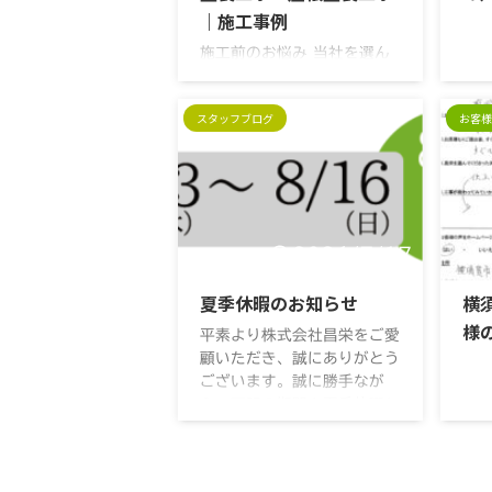
｜施工事例
施工前のお悩み 当社を選ん
だ決め手は？ 施工内容外壁
塗装工事・屋根塗装工事エリ
スタッフブログ
お客様
ア葉山町堀内外壁塗料種類：
日本ペイント塗料名：外壁/
グランセラトップ 屋根/グ
ランセラベスト色品番外壁：
45-60D屋根：クールダー
クグレー 施工前 施工後
2026/7/17
夏季休暇のお知らせ
横
様
平素より株式会社昌栄をご愛
顧いただき、誠にありがとう
ございます。誠に勝手なが
ら、下記の期間を夏季休暇と
させていただきます。 ■ 夏
季休暇期間 休業期間中にホ
ームページ・LINE・お問い