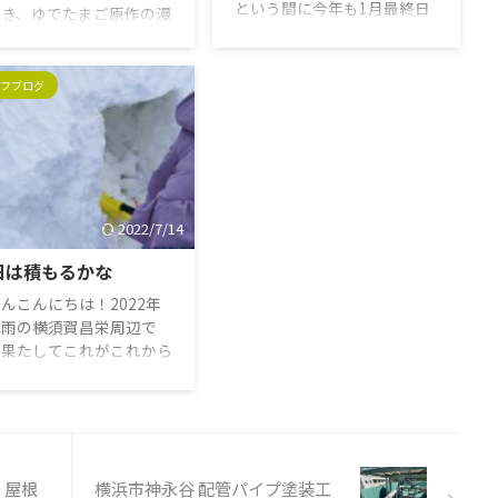
という間に今年も1月最終日
置き、ゆでたまご原作の漫
ですね。年々日が経つのが早
『キン肉マン』の出版社で
いと思ってしまうのは、自分
集英社が制定。 日付は
も年を取ってきているという
（金曜日）と肉（29
フブログ
事なのでしょうか、、、 さ
）を組み合わせたもので、
て、1703年のこの日、赤穂
に数回または1回しか巡
事件、通称「忠臣蔵」で知ら
てこないそうですよ。この
れる事件が起き、吉良上野介
が制定された目的は「キン
（きらこうずけのすけ）が、
マン」の魅力を多くの人に
赤穂浪士四十七士に討たれま
えること。記念日は一般社
2022/7/14
した。後にこの事件は、「主
法人・日本記念日協会によ
君に対する忠義心」を題材と
日は積もるかな
認定・登録されました。こ
した歌舞伎「仮名手本忠臣
日は「筋肉を考える日」や
んこんにちは！2022年
蔵」として人気を博し、通称
筋肉強化の日」にもなって
は雨の横須賀昌栄周辺で
「忠臣蔵」として世に知られ
るそうです。「キン肉マン
！果たしてこれがこれから
るようになりました。彼らの
日」の日付は以下の通りで
になるのでしょうか。。立
忠義心をたたえて「赤穂義
 2018年6月29日（金）
も過ぎたのに今年は雪三昧
士」とも呼ばれ ...
19年3月29日（金）2019
すね。子供たちは喜んでい
..
が。 ところで、「雪マ
ント」という言葉があるの
・屋根
横浜市神永谷 配管パイプ塗装工
存知ですか？ 東京の雪