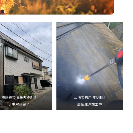
横須賀市晴海町M様邸
三浦市初声町W様邸
足場解体完了
高圧洗浄施工中