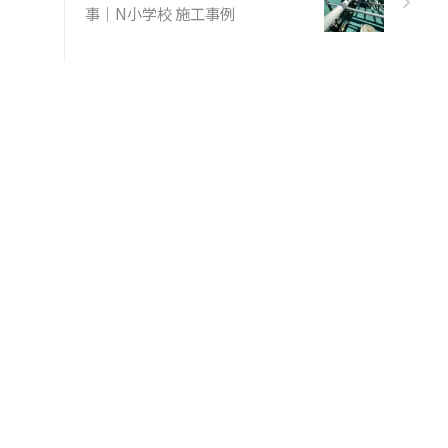
事｜N小学校 施工事例
継ばかり見せられている積
の多い地方の方々が「どう
てそんなに騒ぐんだ？」
、少し積もっただけで大騒
になるのを降雪地帯の方々
苦々しく思う言葉だそうで
 昔はこれ、「北から目
」……「上から目線」みた
な感じで、慣れている人が
れていない人に対する上か
線をもじって、 ...