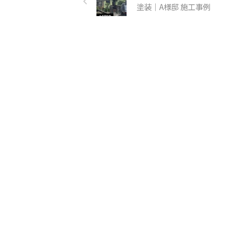
塗装｜A様邸 施工事例
渋滞などもあるでしょうか
中
ら、十分お気をつけてくださ
雪
い！ さて、ゴールデンウイ
し
ークはステイホーム、もしく
と
は遠出はしないという方々に
ぎ
横須賀近隣のイベント情報を
が
ご紹介いたします。 11日間
す。
だけ海辺に現れる野外映画
線
館。逗子海岸映画祭！ 今年
い
のゴールデンウィークに、3
慣
年間の充電期間を経 ...
ら目