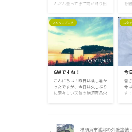
んだん曇ってきて雨が降り出
を
しそうな横須賀昌栄周辺で
画
す。 「2021ユーキャン新
ある
語・流行語大賞」が発表さ
キン
スタッフブログ
スタッ
れ、今年の年間大賞には、
日
「リアル二刀流/ショータイ
1年
ム」が選ばれました。オリン
っ
ピックがあった年は五輪関係
日
の名言になりそうな感じもし
肉
ますが、今年は「おぅーたぁ
伝
2022/4/28
ーにー（外人風に)」フィー
団
GWですね！
今
バーでしたので、大谷選手関
り
連のものが新語・流行語大賞
の
こんにちは！昨日は蒸し暑か
皆さ
の年間大賞に輝きましたね
「
ったですが、今日は久しぶり
今
大谷選手が登場する時に使わ
い
に清々しい天気の横須賀昌栄
す
れるキャッチフレーズ「イッ
の
周辺です。 世間の空気はす
雪
ツ、ショー（翔）タイ
す。
っかり連休、休み、ホリデー
春
ム！」。彼の活躍場面で、現
20
モードですね。なかびをお休
で
地の実況アナウンサーたちが
年1 .
みすると最大10連休ですも
ます
...
のね～。良いですね～（他人
ウ
横須賀市浦郷の外壁塗装
事。笑）お出かけの際には、
をご