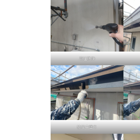
高圧洗浄
破風中塗り