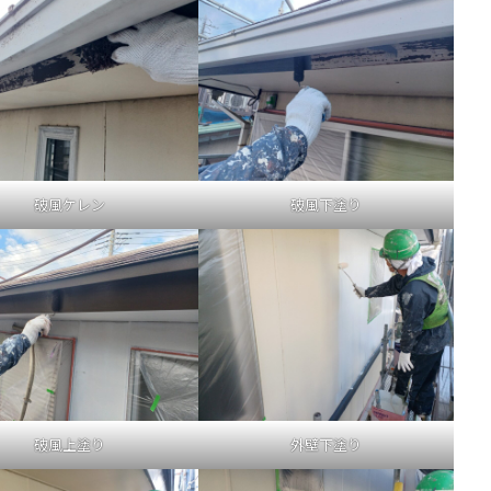
破風ケレン
破風下塗り
破風上塗り
外壁下塗り